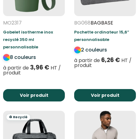
MO2317
BG068
BAGBASE
Gobelet isotherme inox
Pochette ordinateur 15,6”
recyclé 350 ml
personnalisable
personnalisable
2 couleurs
8 couleurs
6,26
€
à partir de
HT /
produit
3,96
€
à partir de
HT /
produit
Voir produit
Voir produit
♻️ Recyclé