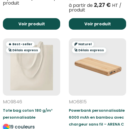
produit
2,27
€
à partir de
HT /
produit
Voir produit
Voir produit
🔥 Best-seller
🌾 Naturel
🚀 Délais express
🚀 Délais express
MO9846
MO6815
Tote bag coton 180 g/m²
Powerbank personnalisable
personnalisable
6000 mAh en bambou avec
chargeur sans fil – ARENA C
19 couleurs