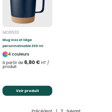
MO6533
Mug inox et liège
personnalisable 300 ml
4 couleurs
6,80
€
à partir de
HT /
produit
Voir produit
Précédent
1
2
Suivant