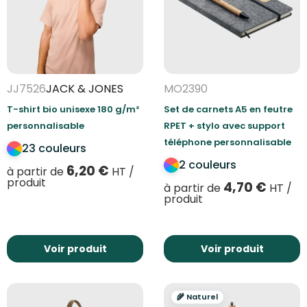
JJ7526
JACK & JONES
MO2390
T-shirt bio unisexe 180 g/m²
Set de carnets A5 en feutre
personnalisable
RPET + stylo avec support
téléphone personnalisable
23 couleurs
2 couleurs
6,20
€
à partir de
HT /
produit
4,70
€
à partir de
HT /
produit
Voir produit
Voir produit
🌾 Naturel