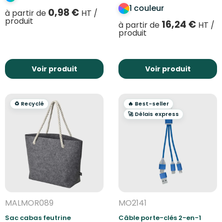
1 couleur
0,98
€
à partir de
HT /
produit
16,24
€
à partir de
HT /
produit
Voir produit
Voir produit
♻️ Recyclé
🔥 Best-seller
🚀 Délais express
MALMOR089
MO2141
Sac cabas feutrine
Câble porte-clés 2-en-1