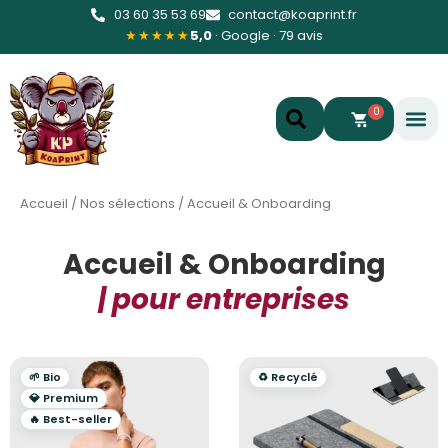
03 60 35 53 69
contact@koaprint.fr
★★★★★
5,0
· Google · 79 avis
0
Accueil
/
Nos sélections
/
Accueil & Onboarding
Accueil & Onboarding
| pour entreprises
🌱 Bio
♻️ Recyclé
💎 Premium
🔥 Best-seller