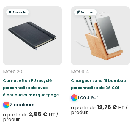
♻️ Recyclé
🌾 Naturel
MO6220
MO9914
Carnet A5 en PU recyclé
Chargeur sans fil bambou
personnalisable avec
personnalisable BAICOI
élastique et marque-page
1 couleur
2 couleurs
12,76
€
à partir de
HT /
produit
2,55
€
à partir de
HT /
produit