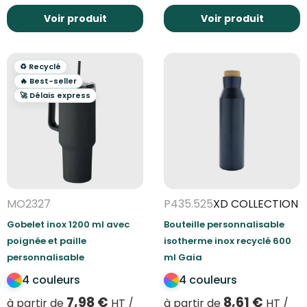
Voir produit
Voir produit
♻️ Recyclé
🔥 Best-seller
🚀 Délais express
MO2327
P435.525
XD COLLECTION
Gobelet inox 1200 ml avec
Bouteille personnalisable
poignée et paille
isotherme inox recyclé 600
personnalisable
ml Gaia
4 couleurs
4 couleurs
7,98
€
8,61
€
à partir de
HT /
à partir de
HT /