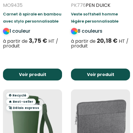
MO9435
PK776
PEN DUICK
Carnet à spirale en bambou
Veste softshell homme
avec stylo personnalisable
légère personnalisable
1 couleur
8 couleurs
3,75
€
20,18
€
à partir de
HT /
à partir de
HT /
produit
produit
Voir produit
Voir produit
♻️ Recyclé
🔥 Best-seller
🚀 Délais express