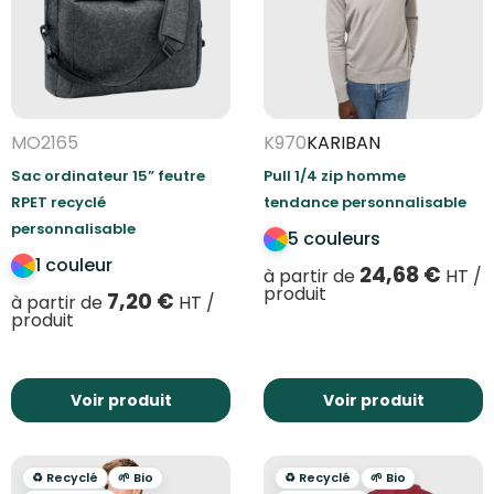
MO2165
K970
KARIBAN
Sac ordinateur 15” feutre
Pull 1/4 zip homme
RPET recyclé
tendance personnalisable
personnalisable
5 couleurs
1 couleur
24,68
€
à partir de
HT /
produit
7,20
€
à partir de
HT /
produit
Voir produit
Voir produit
♻️ Recyclé
🌱 Bio
♻️ Recyclé
🌱 Bio