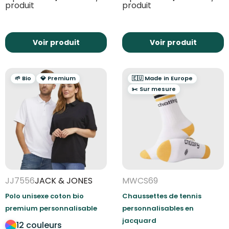
produit
produit
Voir produit
Voir produit
🌱 Bio
💎 Premium
🇪🇺 Made in Europe
✂️ Sur mesure
JJ7556
JACK & JONES
MWCS69
Polo unisexe coton bio
Chaussettes de tennis
premium personnalisable
personnalisables en
jacquard
12 couleurs