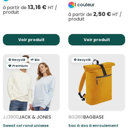
1 couleur
13,16
€
à partir de
HT /
produit
2,50
€
à partir de
HT /
produit
Voir produit
Voir produit
♻️ Recyclé
🌱 Bio
♻️ Recyclé
💎 Premium
JJ3900
JACK & JONES
BG286
BAGBASE
Sweat col rond unisexe
Sac à dos à enroulement