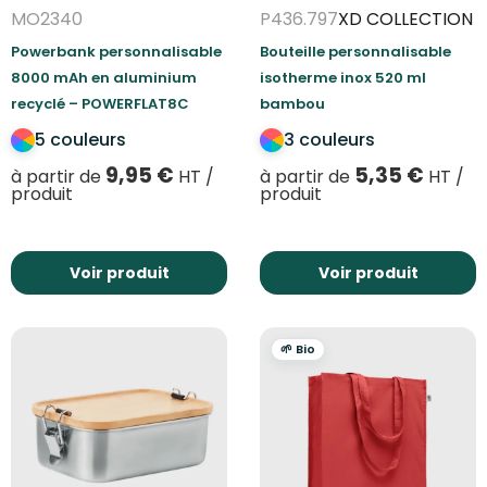
MO2340
P436.797
XD COLLECTION
Powerbank personnalisable
Bouteille personnalisable
8000 mAh en aluminium
isotherme inox 520 ml
recyclé – POWERFLAT8C
bambou
5 couleurs
3 couleurs
9,95
€
5,35
€
à partir de
HT /
à partir de
HT /
produit
produit
Voir produit
Voir produit
🌱 Bio