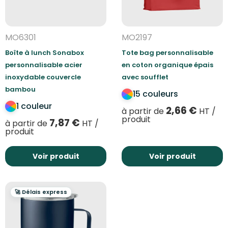
MO6301
MO2197
Boîte à lunch Sonabox
Tote bag personnalisable
personnalisable acier
en coton organique épais
inoxydable couvercle
avec soufflet
bambou
15 couleurs
1 couleur
2,66
€
à partir de
HT /
produit
7,87
€
à partir de
HT /
produit
Voir produit
Voir produit
🚀 Délais express