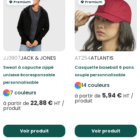
💎 Premium
💎 Premium
JJ3907
JACK & JONES
AT254
ATLANTIS
Sweat à capuche zippé
Casquette baseball 6 pans
unisexe écoresponsable
souple personnalisable
personnalisable
14 couleurs
7 couleurs
5,94
€
à partir de
HT /
produit
22,88
€
à partir de
HT /
produit
Voir produit
Voir produit