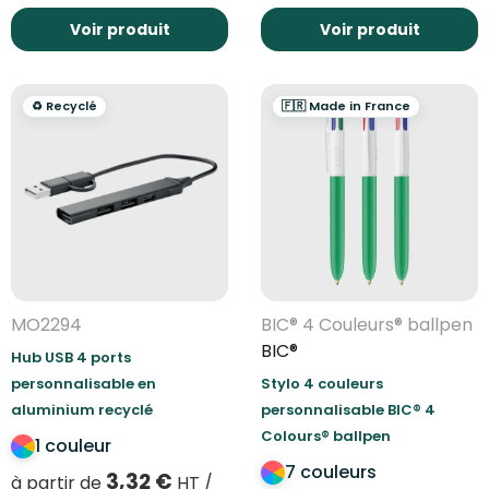
Voir produit
Voir produit
♻️ Recyclé
🇫🇷 Made in France
MO2294
BIC® 4 Couleurs® ballpen
BIC®
Hub USB 4 ports
personnalisable en
Stylo 4 couleurs
aluminium recyclé
personnalisable BIC® 4
Colours® ballpen
1 couleur
7 couleurs
3,32
€
à partir de
HT /