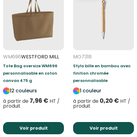
WM696
WESTFORD MILL
MO7318
Tote Bag oversize WM696
Stylo bille en bambou avec
personnalisable en coton
finition chromée
canvas 475 g
personnalisable
12 couleurs
1 couleur
7,96
€
0,20
€
à partir de
HT /
à partir de
HT /
produit
produit
Voir produit
Voir produit