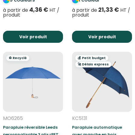
4,36
€
21,33
€
à partir de
HT /
à partir de
HT /
produit
produit
Voir produit
Voir produit
♻️ Recyclé
💰 Petit budget
🚀 Délais express
MO6265
KC5131
Parapluie réversible Leeds
Parapluie automatique
personnalisable 3 plis rPET
avec manche en bois