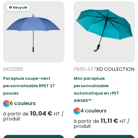
♻️ Recyclé
MO2286
P850.437
XD COLLECTION
Parapluie coupe-vent
Mini parapluie
personnalisable RPET 27
personnalisable
pouces
automatique en rPET
AWARE™
6 couleurs
4 couleurs
10,04
€
à partir de
HT /
produit
11,11
€
à partir de
HT /
produit