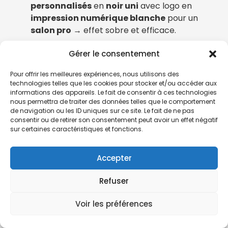
personnalisés
en
noir uni
avec logo en
impression numérique blanche
pour un
salon pro
→ effet sobre et efficace.
Gérer le consentement
Une
marque de sport
a choisi des
parapluies de golf personnalisés
en
bleu
Pour offrir les meilleures expériences, nous utilisons des
marine
avec impression
quadrichromie
technologies telles que les cookies pour stocker et/ou accéder aux
pour une
opération marketing
→ visibilité
informations des appareils. Le fait de consentir à ces technologies
nous permettra de traiter des données telles que le comportement
maximale.
de navigation ou les ID uniques sur ce site. Le fait de ne pas
consentir ou de retirer son consentement peut avoir un effet négatif
Une
PME locale
a commandé 30
parapluies
sur certaines caractéristiques et fonctions.
automatiques
en
rouge
pour ses
collaborateurs
→ pratique, utile, apprécié.
Accepter
Refuser
Voir les préférences
Conclusion :
un parapluie qui fait
briller ta communication