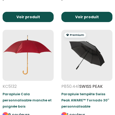
Voir produit
Voir produit
💎 Premium
KC5132
P850.441
SWISS PEAK
Parapluie Cala
Parapluie tempête Swiss
personnalisable manche et
Peak AWARE™ Tornado 30″
poignée bois
personnalisable
9 couleurs
1 couleur