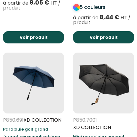
9,05
€
à partir de
HT /
5 couleurs
produit
8,44
€
à partir de
HT /
produit
Voir produit
Voir produit
P850.691
XD COLLECTION
P850.7001
XD COLLECTION
Parapluie golf grand
format personnalisable en
Mini parapluie compact