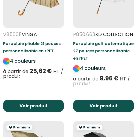
V850011
VINGA
P850.663
XD COLLECTION
Parapluie pliable 21 pouces
Parapluie golf automatique
personnalisable en rPET
27 pouces personnalisable
en rPET
4 couleurs
4 couleurs
25,62
€
à partir de
HT /
produit
9,96
€
à partir de
HT /
produit
Voir produit
Voir produit
💎 Premium
💎 Premium