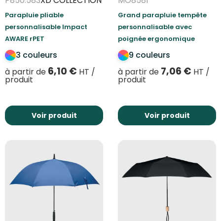
P850.583
XD COLLECTION
MO8581
Parapluie pliable
Grand parapluie tempête
personnalisable Impact
personnalisable avec
AWARE rPET
poignée ergonomique
3 couleurs
9 couleurs
6,10
€
7,06
€
à partir de
HT /
à partir de
HT /
produit
produit
Voir produit
Voir produit