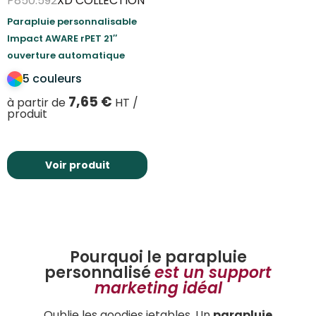
P850.592
XD COLLECTION
Parapluie personnalisable
Impact AWARE rPET 21″
ouverture automatique
5 couleurs
7,65
€
à partir de
HT /
produit
Voir produit
Pourquoi le parapluie
personnalisé
est un support
marketing idéal
Oublie les goodies jetables. Un
parapluie