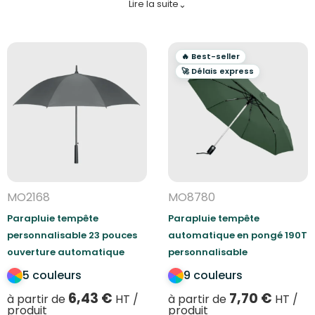
Lire la suite
⌄
voilà ton
marque
qui s’affiche dans la rue, sur un
salon, ou lors d’un
événement d’entreprise
.
Chez Koaprint, on propose une
sélection haut de
🔥 Best-seller
gamme
de
parapluies personnalisables
🚀 Délais express
(pliants, automatiques, golf, tempête…) fabriqués
avec des
matériaux résistants et durables
. Tu
choisis ton
modèle
, ta
couleur
, ton
marquage
, et
on s’occupe de l’
impression
et de la
livraison
rapide
.
MO2168
MO8780
Parapluie tempête
Parapluie tempête
personnalisable 23 pouces
automatique en pongé 190T
ouverture automatique
personnalisable
5 couleurs
9 couleurs
6,43
€
7,70
€
à partir de
HT /
à partir de
HT /
produit
produit