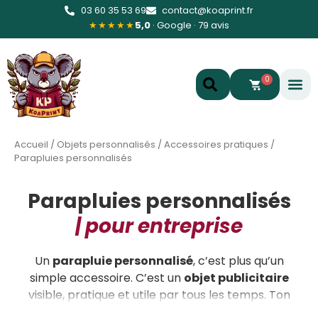
03 60 35 53 69
contact@koaprint.fr
★★★★★
5,0
· Google · 79 avis
0
Accueil
/
Objets personnalisés
/
Accessoires pratiques
/
Parapluies personnalisés
Parapluies personnalisés
| pour entreprise
Un
parapluie personnalisé
, c’est plus qu’un
simple accessoire. C’est un
objet publicitaire
visible, pratique et utile par tous les temps. Ton
logo
imprimé sur un
parapluie publicitaire
, et