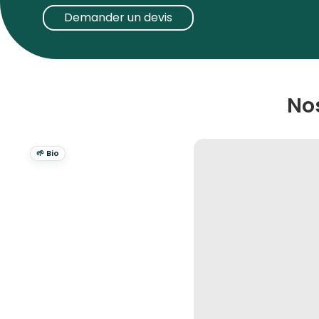
et urbains
, alliant
confort
,
protection
et
durabi
Demander un devis
quotidien fiable.
Que ce soit pour affronter des conditions de trava
des activités quotidiennes, les vêtements Pen D
une performance optimale et un confort incomp
No
🌱 Bio