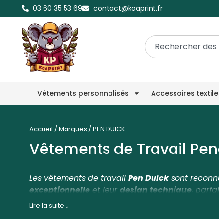
03 60 35 53 69
contact@koaprint.fr
Vêtements personnalisés
Accessoires textil
Accueil
/
Marques
/
PEN DUICK
Vêtements de Travail Pen
Les vêtements de travail
Pen Duick
sont reconn
exceptionnelle
et leur
design technique
, parf
aux exigences des professionnels de nombreux 
Lire la suite
⌄
propose une
gamme complète de vêtements de t