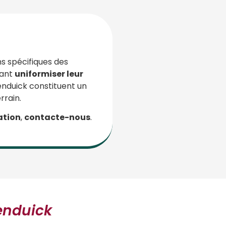
s spécifiques des
tant
uniformiser leur
enduick constituent un
rrain.
ation
,
contacte-nous
.
enduick