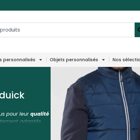
es personnalisés
Objets personnalisés
Nos sélecti
duick
us pour leur
qualité
aitement adaptés
secteurs. La marque
ravail, de loisirs