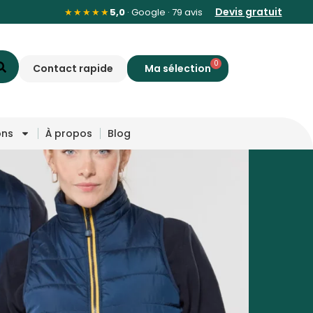
Devis gratuit
★★★★★
5,0
· Google · 79 avis
0
Contact rapide
ons
À propos
Blog