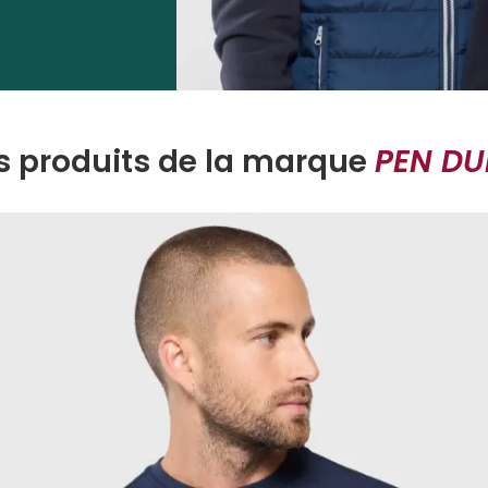
lité
pour un usage
il difficiles ou pour
uick garantissent
arable.
s produits de la marque
PEN DU