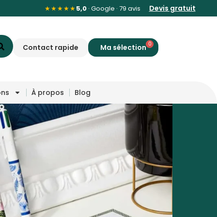
Devis gratuit
★★★★★
5,0
· Google · 79 avis
0
Contact rapide
ons
À propos
Blog