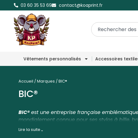
03 60 35 53 69
contact@koaprint.fr
Vêtements personnalisés
Accessoires textil
Accueil
/
Marques
/
BIC®
BIC®
BIC®
est une entreprise française emblématique
mondialement connue pour ses stylos à bille, bri
fiables et accessibles. Son stylo
BIC® Cristal
, la
Lire la suite
⌄
devenu l’un des instruments d’écriture les plus 