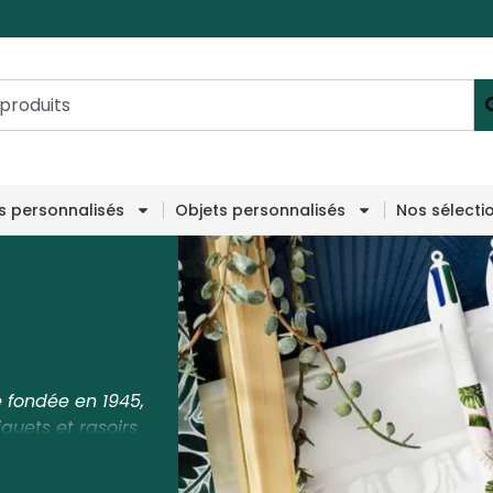
es personnalisés
Objets personnalisés
Nos sélecti
 fondée en 1945,
quets et rasoirs
ncé en 1950, est
utilisés au monde