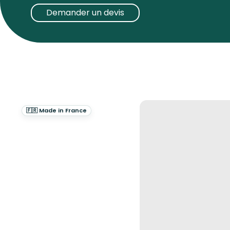
grâce à sa simplicité, sa fiabilité et son prix ab
Demander un devis
Chez Koaprint, nous proposons une sélection de
options de personnalisation (gravure, impress
pour les entreprises, événements ou campagne
communication qui souhaitent allier un objet du
identité visuelle.
🇫🇷 Made in France