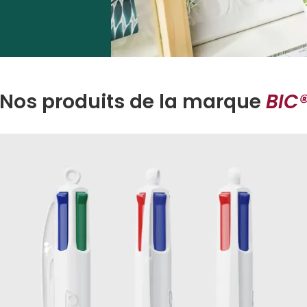
ordable.
 produits BIC avec
ion, floquage, etc.)
s de
 quotidien à leur
Nos produits de la marque
BIC