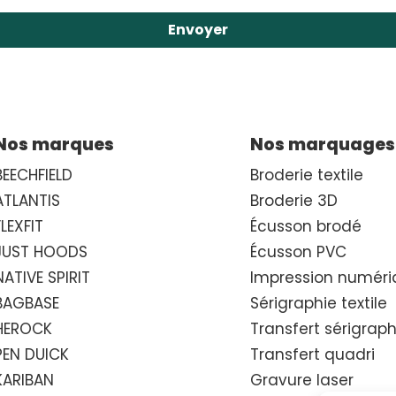
Envoyer
Nos marques
Nos marquages
BEECHFIELD
Broderie textile
ATLANTIS
Broderie 3D
FLEXFIT
Écusson brodé
JUST HOODS
Écusson PVC
NATIVE SPIRIT
Impression numéri
BAGBASE
Sérigraphie textile
HEROCK
Transfert sérigrap
PEN DUICK
Transfert quadri
KARIBAN
Gravure laser