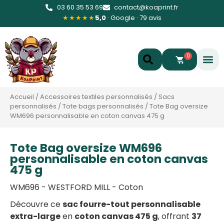
03 60 35 53 69
contact@koaprint.fr
★★★★★
5,0
· Google · 79 avis
0
Accueil
/
Accessoires textiles personnalisés
/
Sacs
personnalisés
/
Tote bags personnalisés
/
Tote Bag oversize
WM696 personnalisable en coton canvas 475 g
Tote Bag oversize WM696
personnalisable en coton canvas
475 g
WM696 - WESTFORD MILL - Coton
Découvre ce
sac fourre-tout personnalisable
extra-large
en
coton canvas 475 g
, offrant
37