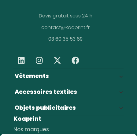
Devis gratuit sous 24 h
contact@koaprint.fr
03 60 35 53 69
Vêtements
Vestes
68
Accessoires textiles
Sweats et pulls
55
Sacs & bagagerie
143
T-shirts
47
Objets publicitaires
Casquettes
43
Pantalons
30
Koaprint
Stylos
54
Serviettes
16
Polos
16
Gourdes
Nos marques
35
Bonnets
12
Chemises
6