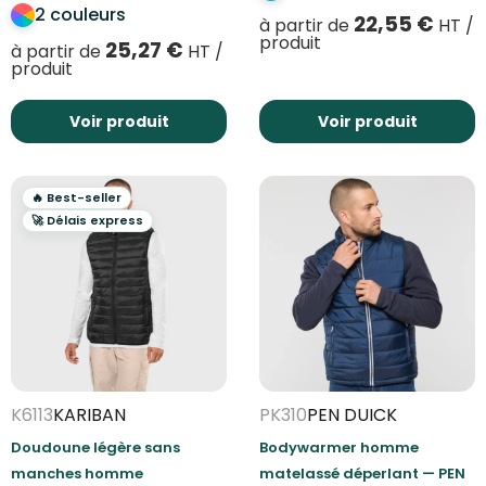
2 couleurs
22,55
€
à partir de
HT /
produit
25,27
€
à partir de
HT /
produit
Voir produit
Voir produit
🔥 Best-seller
🚀 Délais express
K6113
KARIBAN
PK310
PEN DUICK
Doudoune légère sans
Bodywarmer homme
manches homme
matelassé déperlant — PEN