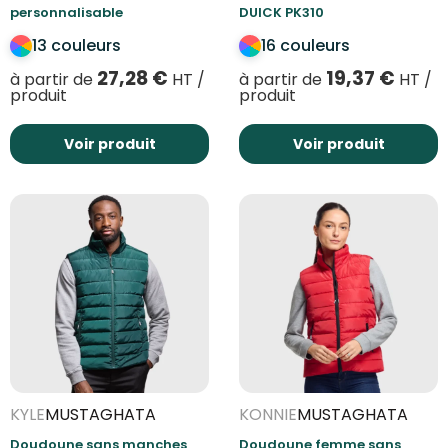
personnalisable
DUICK PK310
13 couleurs
16 couleurs
27,28
€
19,37
€
à partir de
HT /
à partir de
HT /
produit
produit
Voir produit
Voir produit
KYLE
MUSTAGHATA
KONNIE
MUSTAGHATA
Doudoune sans manches
Doudoune femme sans