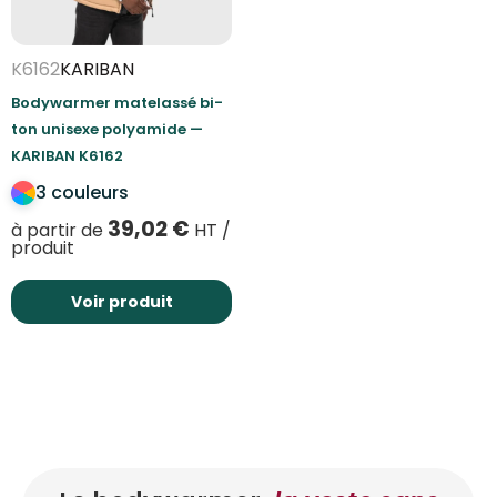
K6162
KARIBAN
Bodywarmer matelassé bi-
ton unisexe polyamide —
KARIBAN K6162
3 couleurs
39,02
€
à partir de
HT /
produit
Voir produit