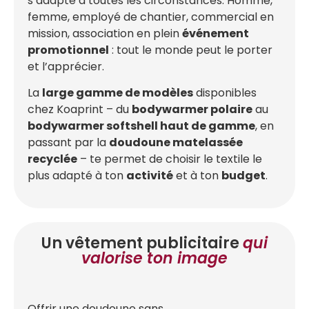
s’adapte à toutes les circonstances. Homme,
femme, employé de chantier, commercial en
mission, association en plein
événement
promotionnel
: tout le monde peut le porter
et l’apprécier.
La
large gamme de modèles
disponibles
chez Koaprint – du
bodywarmer polaire
au
bodywarmer softshell haut de gamme
, en
passant par la
doudoune matelassée
recyclée
– te permet de choisir le textile le
plus adapté à ton
activité
et à ton
budget
.
Un vêtement publicitaire
qui
valorise ton image
Offrir une doudoune sans