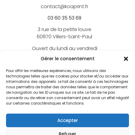
contact@koaprint.fr
03 60 35 53 69
3 rue de la petite louve
60870 Villers-Saint-Paul
Ouvert du lundi au vendredi
de 9h à 18h
Gérer le consentement
Pour offrir les meilleures expériences, nous utilisons des
technologies telles que les cookies pour stocker et/ou accéder aux
informations des appareils. Le fait de consentir à ces technologies
Nos marques
nous permettra de traiter des données telles que le comportement
de navigation ou les ID uniques sur ce site. Le fait de ne pas
BEECHFIELD
consentir ou de retirer son consentement peut avoir un effet négatif
Nos marquages
sur certaines caractéristiques et fonctions.
ATLANTIS
Broderie textile
FLEXFIT
Nos services
Accepter
Broderie 3D
JUST HOODS
Le bar à print
Écusson brodé
NATIVE SPIRIT
Refuser