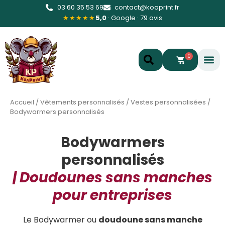
03 60 35 53 69
contact@koaprint.fr
★★★★★
5,0
· Google · 79 avis
0
Accueil
/
Vêtements personnalisés
/
Vestes personnalisées
/
Bodywarmers personnalisés
Bodywarmers
personnalisés
| Doudounes sans manches
pour entreprises
Le Bodywarmer ou
doudoune
sans manche