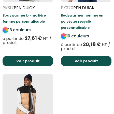
PK317
PEN DUICK
PK370
PEN DUICK
Bodywarmer bi-matière
Bodywarmer homme en
femme personnalisable
polyester recyclé
personnalisable
18 couleurs
10 couleurs
27,61
€
à partir de
HT /
produit
20,18
€
à partir de
HT /
produit
Voir produit
Voir produit