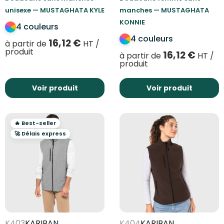
unisexe — MUSTAGHATA KYLE
manches — MUSTAGHATA
KONNIE
4 couleurs
4 couleurs
16,12
€
à partir de
HT /
produit
16,12
€
à partir de
HT /
produit
Voir produit
Voir produit
🔥 Best-seller
🚀 Délais express
K403
KARIBAN
K404
KARIBAN