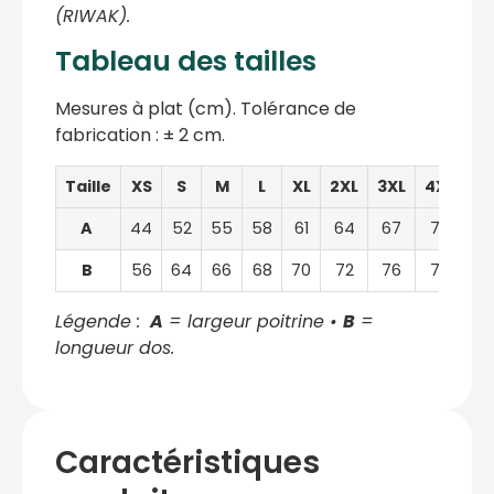
(RIWAK).
Tableau des tailles
Mesures à plat (cm). Tolérance de
fabrication : ± 2 cm.
Taille
XS
S
M
L
XL
2XL
3XL
4XL
A
44
52
55
58
61
64
67
70
B
56
64
66
68
70
72
76
78
Légende :
A
= largeur poitrine •
B
=
longueur dos.
Caractéristiques