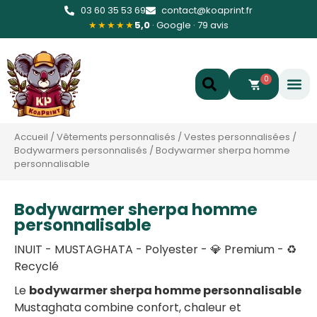
03 60 35 53 69
contact@koaprint.fr
★★★★★
5,0
· Google · 79 avis
0
Accueil
/
Vêtements personnalisés
/
Vestes personnalisées
/
Bodywarmers personnalisés
/
Bodywarmer sherpa homme
personnalisable
Bodywarmer sherpa homme
personnalisable
INUIT - MUSTAGHATA - Polyester - 💎 Premium - ♻️
Recyclé
Le
bodywarmer sherpa homme personnalisable
Mustaghata combine confort, chaleur et