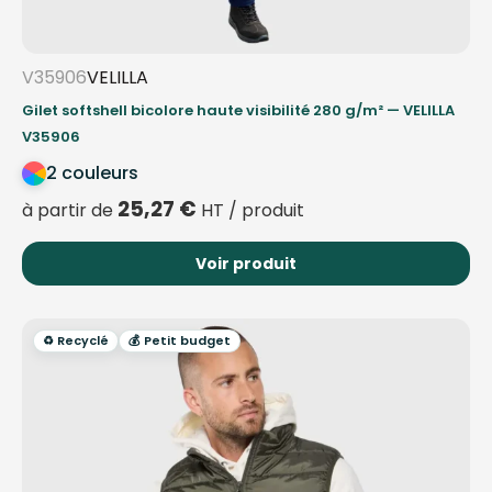
V35906
VELILLA
Gilet softshell bicolore haute visibilité 280 g/m² — VELILLA
V35906
2 couleurs
25,27
€
à partir de
HT / produit
Voir produit
♻️ Recyclé
💰 Petit budget