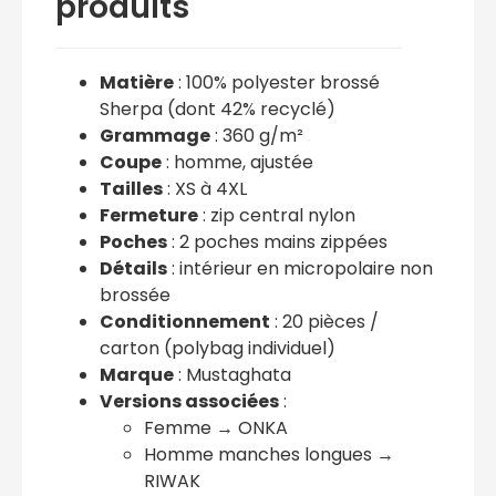
produits
Matière
: 100% polyester brossé
Sherpa (dont 42% recyclé)
Grammage
: 360 g/m²
Coupe
: homme, ajustée
Tailles
: XS à 4XL
Fermeture
: zip central nylon
Poches
: 2 poches mains zippées
Détails
: intérieur en micropolaire non
brossée
Conditionnement
: 20 pièces /
carton (polybag individuel)
Marque
: Mustaghata
Versions associées
:
Femme → ONKA
Homme manches longues →
RIWAK