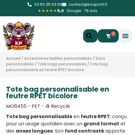
03 60 35 53 69
contact@koaprint.fr
★★★★★
5,0
· Google · 79 avis
0
Accueil
/
Accessoires textiles personnalisés
/
Sacs
personnalisés
/
Tote bags personnalisés
/
Tote bag
personnalisable en feutre RPET bicolore
Tote bag personnalisable en
feutre RPET bicolore
MO6455 - PET - ♻️ Recyclé
Tote bag personnalisable
en
feutre RPET
, conçu
pour un usage quotidien avec un
grand format
et
des
anses longues
. Son
fond contrasté
apporte