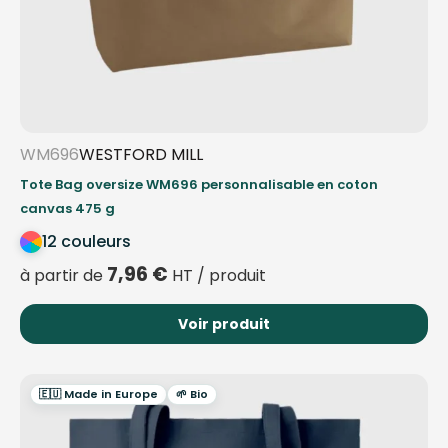
WM696
WESTFORD MILL
Tote Bag oversize WM696 personnalisable en coton
canvas 475 g
12 couleurs
7,96
€
à partir de
HT / produit
Voir produit
🇪🇺 Made in Europe
🌱 Bio