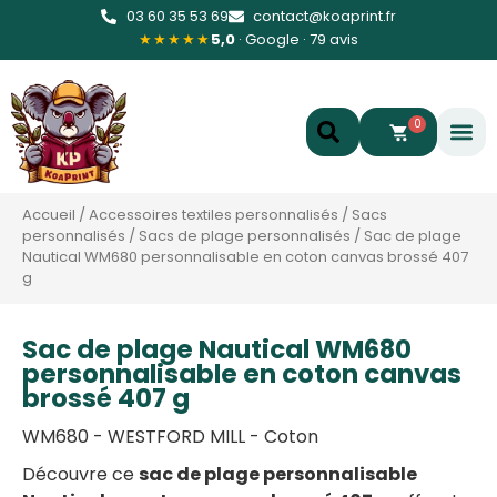
03 60 35 53 69
contact@koaprint.fr
★★★★★
5,0
· Google · 79 avis
0
Accueil
/
Accessoires textiles personnalisés
/
Sacs
personnalisés
/
Sacs de plage personnalisés
/
Sac de plage
Nautical WM680 personnalisable en coton canvas brossé 407
g
Sac de plage Nautical WM680
personnalisable en coton canvas
brossé 407 g
WM680 - WESTFORD MILL - Coton
Découvre ce
sac de plage personnalisable