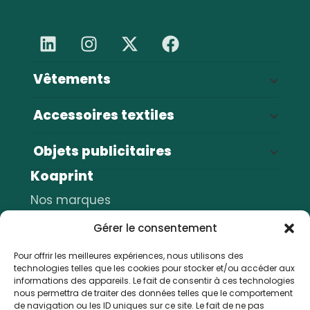
Vêtements
Vestes
68
Accessoires textiles
Sweats et pulls
55
Sacs & bagagerie
144
T-shirts
48
Objets publicitaires
Casquettes
43
Pantalons
30
Koaprint
Stylos
54
Serviettes
16
Polos
16
Gourdes
Nos marques
35
Bonnets
12
Chemises
6
Porte-clés
Nos marquages
28
Tabliers
11
Gérer le consentement
Décapsuleurs
Nos services
23
Bobs
7
Parapluies
Pour offrir les meilleures expériences, nous utilisons des
Nos réalisations
23
Chapeaux
6
technologies telles que les cookies pour stocker et/ou accéder aux
Carnets
FAQ
21
Écharpes
informations des appareils. Le fait de consentir à ces technologies
5
nous permettra de traiter des données telles que le comportement
Tasses et mugs
Blog
14
Peignoirs
5
de navigation ou les ID uniques sur ce site. Le fait de ne pas