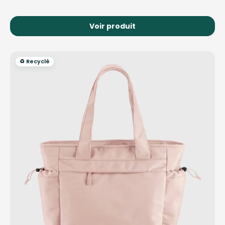
Voir produit
♻️ Recyclé