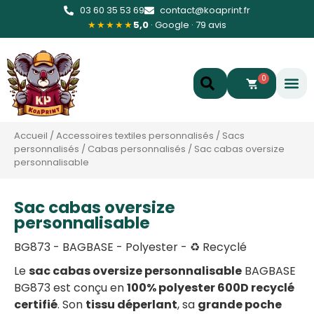
03 60 35 53 69
contact@koaprint.fr
★★★★★
5,0
· Google · 79 avis
0
Accueil
/
Accessoires textiles personnalisés
/
Sacs
personnalisés
/
Cabas personnalisés
/
Sac cabas oversize
personnalisable
Sac cabas oversize
personnalisable
BG873 - BAGBASE - Polyester - ♻️ Recyclé
Le
sac cabas oversize personnalisable
BAGBASE
BG873 est conçu en
100% polyester 600D recyclé
certifié
. Son
tissu déperlant
, sa
grande poche