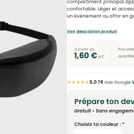
compartiment principal zip
confortable. Léger et accessi
un événement ou offrir en g
Voir description produit
à partir de
1,60
€
★★★★★
5,0
·
79
avis Google
·
V
Prépare ton dev
Gratuit • Sans engagem
Choisis ta couleur : *