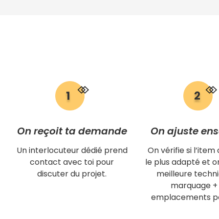
On reçoit ta demande
On ajuste en
Un interlocuteur dédié prend
On vérifie si l’item 
contact avec toi pour
le plus adapté et on
discuter du projet.
meilleure techn
marquage + 
emplacements po