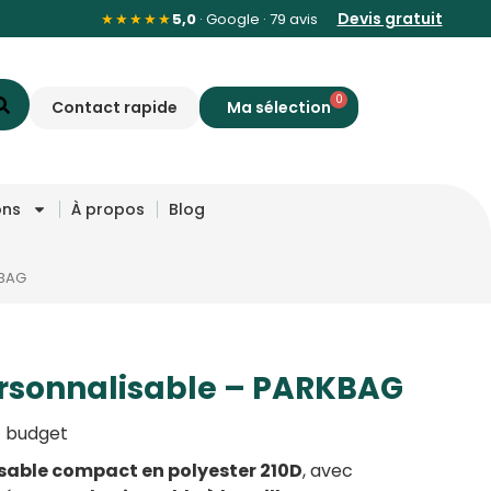
Devis gratuit
★★★★★
5,0
· Google · 79 avis
0
Contact rapide
ons
À propos
Blog
KBAG
rsonnalisable – PARKBAG
t budget
sable compact en polyester 210D
, avec