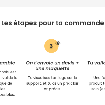
Les étapes pour ta commande
semble
On t’envoie un devis +
Tu vali
une maquette
choisi est
 valide la
Tu visualises ton logo sur le
Une fo
ique de
support, et tu as un prix clair
produit
les
et précis.
soin (et
ssibles.