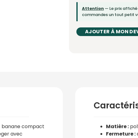
Attention
— Le prix affiché
commandes un tout petit vo
AJOUTER À MON DE
Caractéri
c banane compact
Matière :
pol
Léger avec
Fermeture :