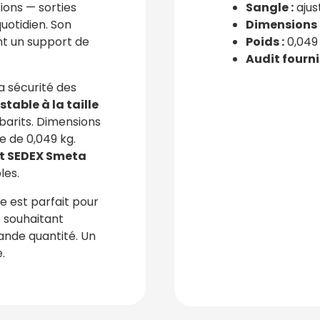
ions — sorties
Sangle :
ajust
uotidien. Son
Dimensions 
nt un support de
Poids :
0,049
Audit fourni
a sécurité des
table à la taille
barits. Dimensions
 de 0,049 kg.
et SEDEX Smeta
les.
e est parfait pour
s souhaitant
rande quantité. Un
.