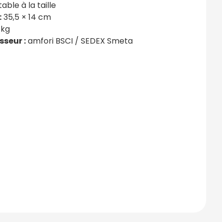
able à la taille
:
35,5 × 14 cm
 kg
sseur :
amfori BSCI / SEDEX Smeta