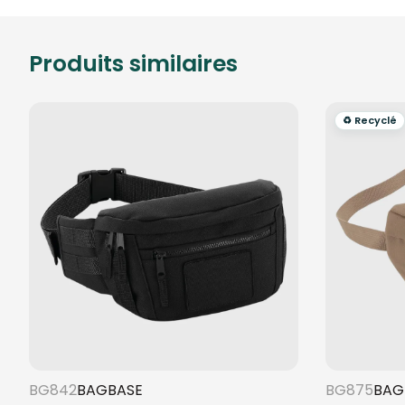
Produits similaires
♻️ Recyclé
BG842
BAGBASE
BG875
BAG