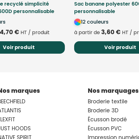
 recyclé simplicité
Sac banane polyester 6
600D personnalisable
personnalisable
urs
12 couleurs
4,70
€
3,60
€
HT / produit
à partir de
HT / pr
Voir produit
Voir produit
Nos marques
Nos marquages
BEECHFIELD
Broderie textile
ATLANTIS
Broderie 3D
FLEXFIT
Écusson brodé
JUST HOODS
Écusson PVC
NATIVE SPIRIT
Impression numéri