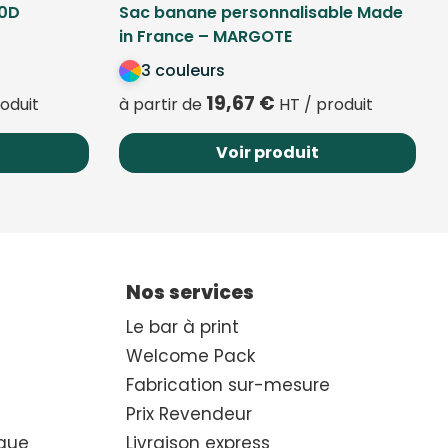
00D
Sac banane personnalisable Made
in France – MARGOTE
3 couleurs
19,67
€
oduit
à partir de
HT / produit
Voir produit
Nos services
Le bar à print
Welcome Pack
Fabrication sur-mesure
Prix Revendeur
que
Livraison express