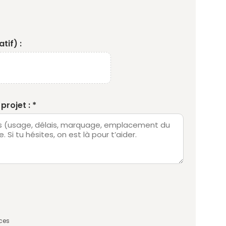
tif) :
projet : *
ces