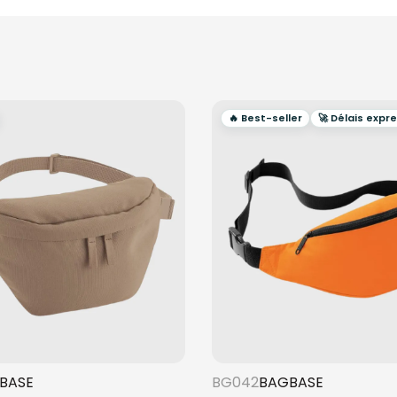
🔥 Best-seller
🚀 Délais expr
BASE
BG042
BAGBASE