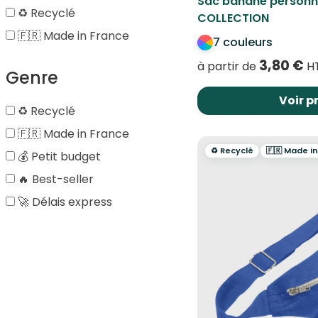
Sac banane personna
♻️ Recyclé
COLLECTION
🇫🇷 Made in France
7 couleurs
3,80
€
à partir de
HT
Genre
Voir p
♻️ Recyclé
🇫🇷 Made in France
♻️ Recyclé
🇫🇷 Made i
💰 Petit budget
🔥 Best-seller
🚀 Délais express