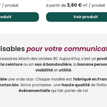
3,60
€
 / produit
à partir de
HT / produit
roduit
Voir produit
isables
pour votre communicat
cessoires kitsch des années 90. Aujourd’hui, c’est un
prod
la ceinture
ou en
sac à bandoulière
, la
banane perso
visibilité
et
utilité
.
ble
une vraie star. Chaque modèle est
fabriqué en Fra
coton bio
. Notre promesse : une
haute qualité
de finiti
événementielle
qui fait parler de toi.