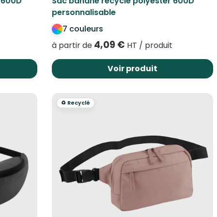
r 600D
Sac banane recyclé polyester 600D
personnalisable
7 couleurs
4,09
€
à partir de
HT / produit
Voir produit
♻️ Recyclé