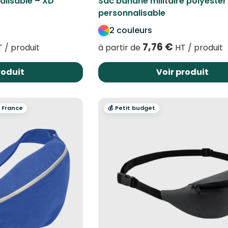
lisable – XD
Sac banane militaire polyeste
personnalisable
2 couleurs
7,76
€
 / produit
à partir de
HT / produit
roduit
Voir produit
n France
💰 Petit budget