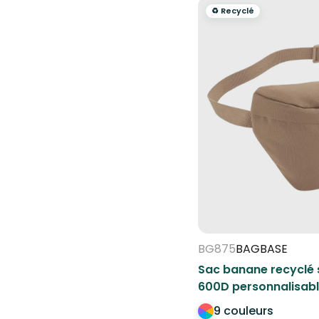
♻️ Recyclé
BG875
BAGBASE
Sac banane recyclé s
600D personnalisab
9 couleurs