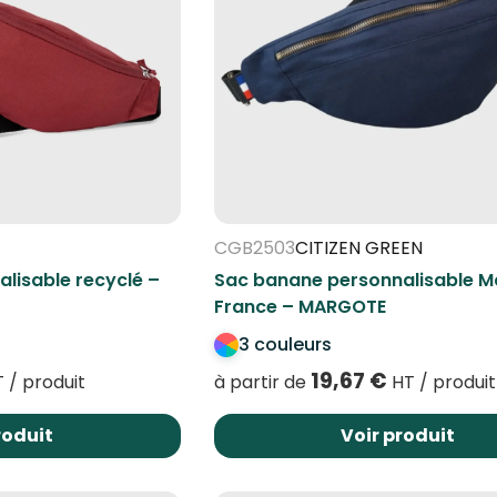
CGB2503
CITIZEN GREEN
lisable recyclé –
Sac banane personnalisable M
France – MARGOTE
3 couleurs
19,67
€
 / produit
à partir de
HT / produit
roduit
Voir produit