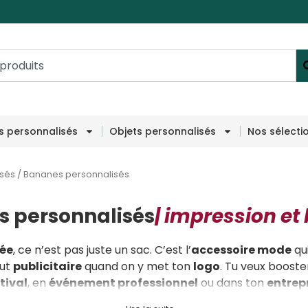
es personnalisés
Objets personnalisés
Nos sélecti
isés
/
Bananes personnalisés
 personnalisés
| impression et
ée
, ce n’est pas juste un sac. C’est l’
accessoire mode
qui
out
publicitaire
quand on y met ton
logo
. Tu veux booste
tival
, en
événement professionnel
ou dans ton
entrep
qu’il te faut.