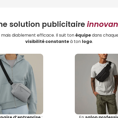
ne solution publicitaire
innovan
e mais diablement efficace. Il suit ton
équipe
dans chaqu
visibilité constante
à ton
logo
.
naire d’entreprise
:
En
salon professi