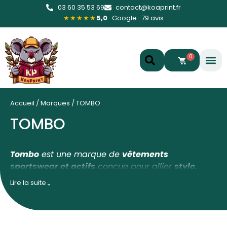
03 60 35 53 69
contact@koaprint.fr
★★★★★
5,0
· Google · 79 avis
0
Accueil
/
Marques
/
TOMBO
TOMBO
Tombo
est une marque de
vêtements
sportswear et actifs
conçue pour allier
style,
confort et performance
. Elle propose une large
Lire la suite
⌄
gamme de pièces —
t-shirts, sweats, leggings,
hoodies et shorts
— adaptées à l’effort physique
comme à l’usage quotidien, en alliant des