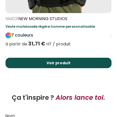
NM031
NEW MORNING STUDIOS
NM
Veste matelassée légère homme personnalisable
Sw
7 couleurs
31,71
€
à partir de
HT / produit
à 
Voir produit
Ça t'inspire ?
Alors lance toi.
Nom