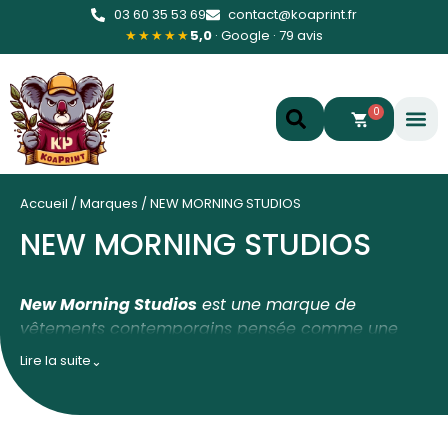
03 60 35 53 69
contact@koaprint.fr
★★★★★
5,0
· Google · 79 avis
0
Accueil
/
Marques
/
NEW MORNING STUDIOS
NEW MORNING STUDIOS
New Morning Studios
est une marque de
vêtements contemporains pensée comme une
base
durable, confortable et polyvalente
pour
Lire la suite
⌄
tous types de projets. Elle propose une large
gamme de pièces — tee-shirts, sweats à
capuche, vestes, shorts ou gilets —
unisexe,