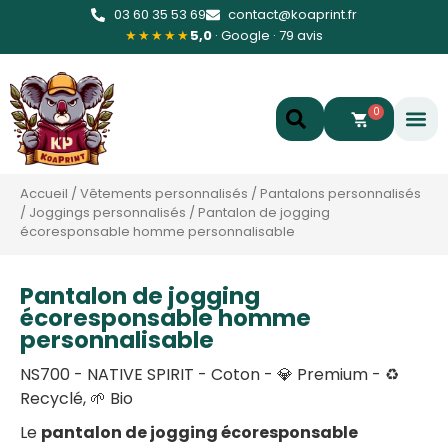
03 60 35 53 69
contact@koaprint.fr
★★★★★
5,0
· Google · 79 avis
0
Accueil
/
Vêtements personnalisés
/
Pantalons personnalisés
/
Joggings personnalisés
/
Pantalon de jogging
écoresponsable homme personnalisable
Pantalon de jogging
écoresponsable homme
personnalisable
NS700 - NATIVE SPIRIT - Coton - 💎 Premium - ♻️
Recyclé, 🌱 Bio
Le
pantalon de jogging écoresponsable