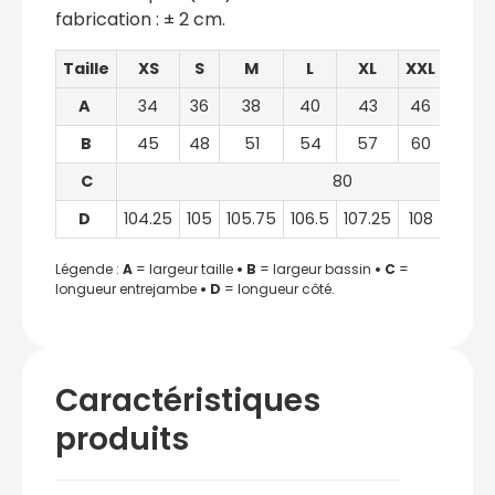
fabrication : ± 2 cm.
Taille
XS
S
M
L
XL
XXL
3XL
A
34
36
38
40
43
46
49
B
45
48
51
54
57
60
63
C
80
D
104.25
105
105.75
106.5
107.25
108
108.7
Légende :
A
= largeur taille
•
B
= largeur bassin
•
C
=
longueur entrejambe
• D
= longueur côté.
Caractéristiques
produits