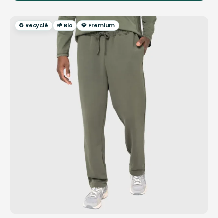
♻️ Recyclé
🌱 Bio
💎 Premium