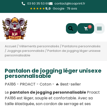
03 60 35 53 69
contact@koaprint.fr
★★★★★
5,0
· Google · 79 avis
0
Accueil
/
Vêtements personnalisés
/
Pantalons personnalisés
/
Joggings personnalisés
/
Pantalon de jogging léger unisexe
personnalisable
Pantalon de jogging léger unisexe
personnalisable
PA186 - PROACT - Coton - 🔥 Best-seller
Le
pantalon de jogging personnalisable
Proact
PA186 est léger, souple et confortable. Avec sa
taille élastiquée, son cordon de serrage et ses