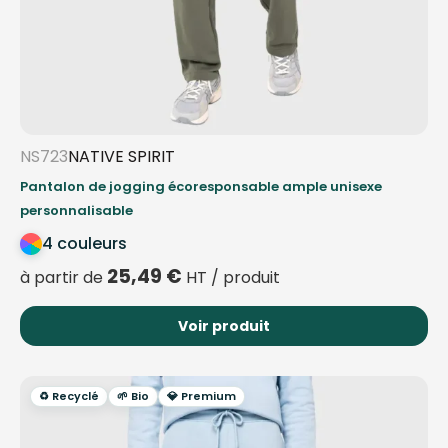
NS723
NATIVE SPIRIT
Pantalon de jogging écoresponsable ample unisexe
personnalisable
4 couleurs
25,49
€
à partir de
HT / produit
Voir produit
♻️ Recyclé
🌱 Bio
💎 Premium