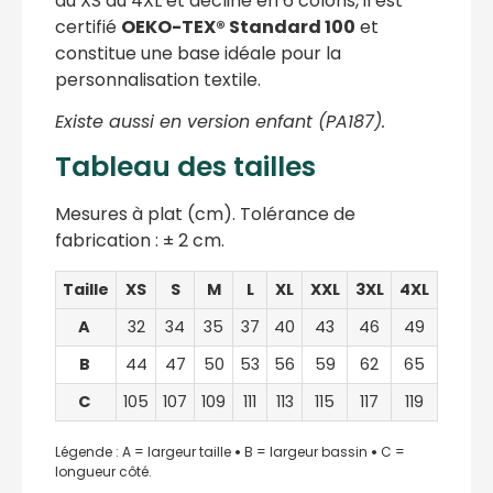
du XS au 4XL et décliné en 6 coloris, il est
certifié
OEKO-TEX® Standard 100
et
constitue une base idéale pour la
personnalisation textile.
Existe aussi en version enfant (PA187).
Tableau des tailles
Mesures à plat (cm). Tolérance de
fabrication : ± 2 cm.
Taille
XS
S
M
L
XL
XXL
3XL
4XL
A
32
34
35
37
40
43
46
49
B
44
47
50
53
56
59
62
65
C
105
107
109
111
113
115
117
119
Légende : A = largeur taille
•
B = largeur bassin
•
C =
longueur côté.