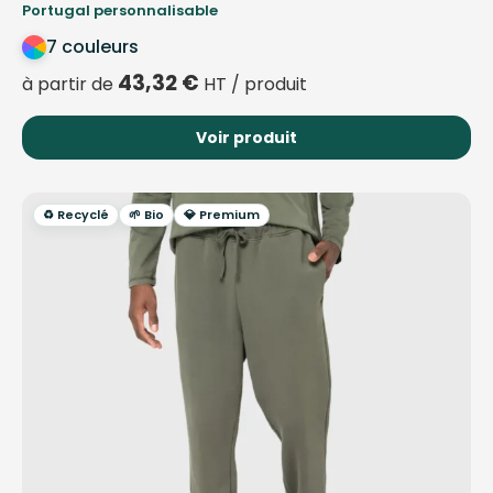
Portugal personnalisable
7 couleurs
43,32
€
à partir de
HT / produit
Voir produit
♻️ Recyclé
🌱 Bio
💎 Premium