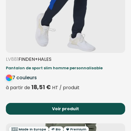
LV881
FINDEN+HALES
Pantalon de sport slim homme personnalisable
7 couleurs
18,51
€
à partir de
HT / produit
Voir produit
🇪🇺 Made in Europe
🌱 Bio
💎 Premium