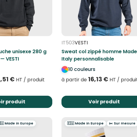
IT503
VESTI
che unisexe 280 g
Sweat col zippé homme Made
 — VESTI
Italy personnalisable
10 couleurs
5,51
€
16,13
€
HT / produit
à partir de
HT / produi
ir produit
Voir produit
🇺 Made in Europe
🇪🇺 Made in Europe
✂️ Sur mesure