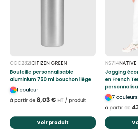
CGO2321
CITIZEN GREEN
NS714
NATIVE 
Bouteille personnalisable
Jogging éco
aluminium 750 ml bouchon liège
en French Te
personnalisa
1 couleur
7 couleurs
8,03
€
à partir de
HT / produit
4
à partir de
Voir produit
Vo