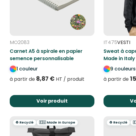
MO2083
IT475
VESTI
Carnet A5 à spirale en papier
Sweat à capu
semence personnalisable
Made in Italy
1 couleur
9 couleurs
8,87
€
1
à partir de
HT / produit
à partir de
Voir produit
Vo
♻️ Recyclé
🇪🇺 Made in Europe
♻️ Recyclé
