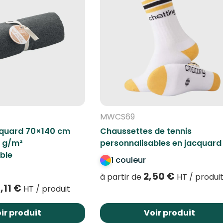
MWCS69
cquard 70×140 cm
Chaussettes de tennis
 g/m²
personnalisables en jacquard
ble
1 couleur
2,50
€
à partir de
HT / produi
,11
€
HT / produit
ir produit
Voir produit