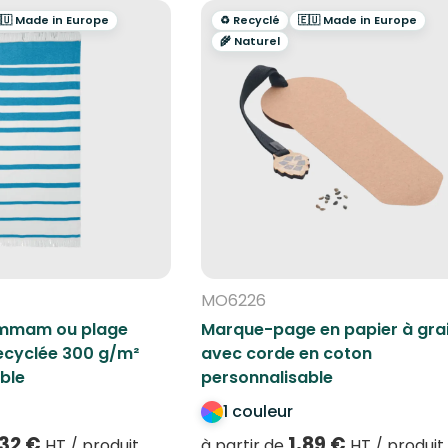
🇺 Made in Europe
♻️ Recyclé
🇪🇺 Made in Europe
🌾 Naturel
MO6226
ammam ou plage
Marque-page en papier à gra
ecyclée 300 g/m²
avec corde en coton
ble
personnalisable
1 couleur
,32
€
1,89
€
HT / produit
à partir de
HT / produit