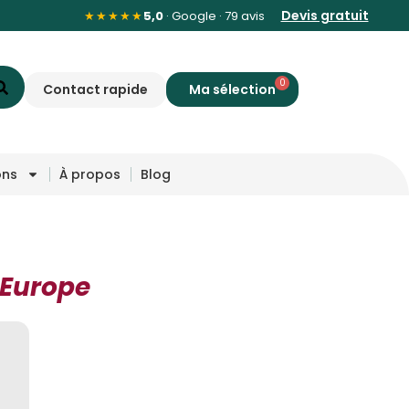
Devis gratuit
★★★★★
5,0
· Google · 79 avis
0
Contact rapide
ons
À propos
Blog
 Europe