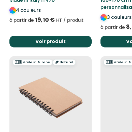
Made in Italy IT470
100×170 cm 
personnalisa
4 couleurs
3 couleurs
19,10
€
à partir de
HT / produit
8
à partir de
Voir produit
Vo
🇪🇺 Made in Europe
🌾 Naturel
🇪🇺 Made in E