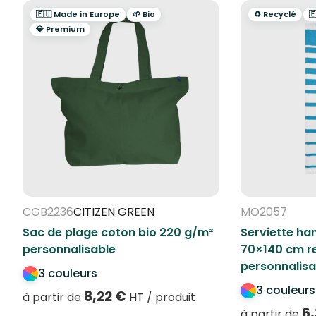
🇪🇺 Made in Europe
🌱 Bio
♻️ Recyclé

💎 Premium
CGB2236
CITIZEN GREEN
MO2057
Sac de plage coton bio 220 g/m²
Serviette h
personnalisable
70×140 cm r
personnalisa
3 couleurs
3 couleurs
8,22
€
à partir de
HT / produit
6
à partir de