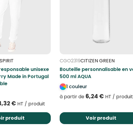
SPIRIT
CGO2319
CITIZEN GREEN
responsable unisexe
Bouteille personnalisable en v
rry Made in Portugal
500 ml AQUA
ble
1 couleur
6,24
€
à partir de
HT / produi
3,32
€
HT / produit
ir produit
Voir produit