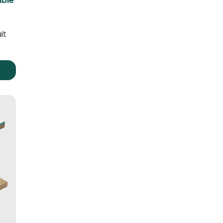
able
it