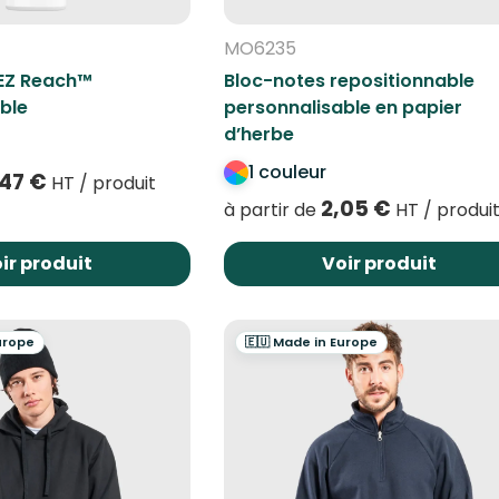
MO6235
 EZ Reach™
Bloc-notes repositionnable
ble
personnalisable en papier
d’herbe
1 couleur
,47
€
HT / produit
2,05
€
à partir de
HT / produi
ir produit
Voir produit
urope
🇪🇺 Made in Europe