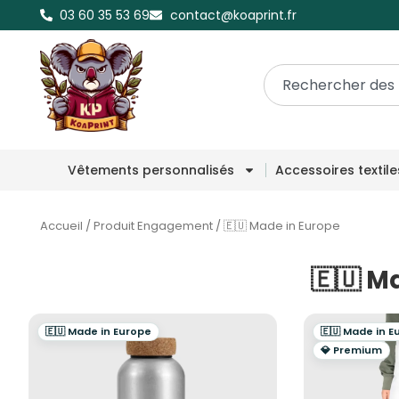
03 60 35 53 69
contact@koaprint.fr
Vêtements personnalisés
Accessoires textil
Accueil
/
Produit Engagement
/
🇪🇺 Made in Europe
🇪🇺 M
🇪🇺 Made in Europe
🇪🇺 Made in E
💎 Premium