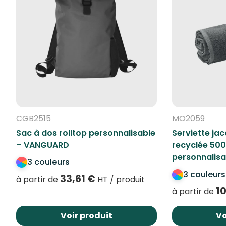
CGB2515
MO2059
Sac à dos rolltop personnalisable
Serviette ja
– VANGUARD
recyclée 500
personnalisa
3 couleurs
3 couleurs
33,61
€
à partir de
HT / produit
10
à partir de
Voir produit
Vo