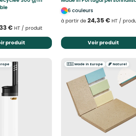
recyclée 300 g/m²
Made in Portugal personnalis
ble
6 couleurs
24,35
€
à partir de
HT / produ
,33
€
HT / produit
ir produit
Voir produit
urope
🇪🇺 Made in Europe
🌾 Naturel