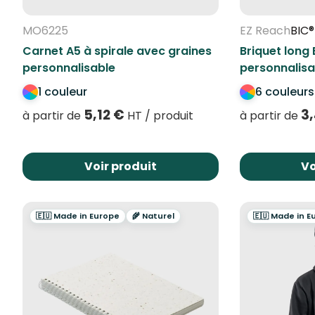
MO6225
EZ Reach
BIC®
Carnet A5 à spirale avec graines
Briquet long
personnalisable
personnalisa
1 couleur
6 couleurs
5,12
€
3
à partir de
HT / produit
à partir de
Voir produit
Vo
🇪🇺 Made in Europe
🌾 Naturel
🇪🇺 Made in E