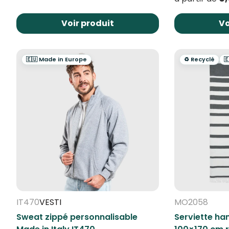
Voir produit
Vo
🇪🇺 Made in Europe
♻️ Recyclé

IT470
VESTI
MO2058
Sweat zippé personnalisable
Serviette h