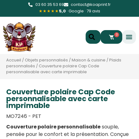
03 60 35 53 69
contact@koaprint.fr
★★★★★
5,0
· Google · 79 avis
0
Accueil
/
Objets personnalisés
/
Maison & cuisine
/
Plaids
personnalisés
/
Couverture polaire Cap Code
personnalisable avec carte imprimable
Couverture polaire Cap Code
personnalisable avec carte
imprimable
MO7246 - PET
Couverture polaire personnalisable
souple,
pensée pour le confort et la présentation. Conçue