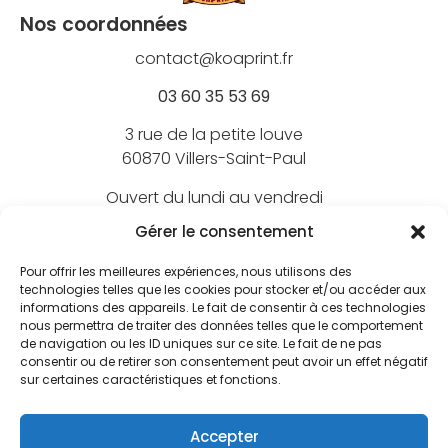
Nos coordonnées
contact@koaprint.fr
03 60 35 53 69
3 rue de la petite louve
60870 Villers-Saint-Paul
Ouvert du lundi au vendredi
de 9h à 18h
Gérer le consentement
Pour offrir les meilleures expériences, nous utilisons des
technologies telles que les cookies pour stocker et/ou accéder aux
informations des appareils. Le fait de consentir à ces technologies
Nos marques
nous permettra de traiter des données telles que le comportement
de navigation ou les ID uniques sur ce site. Le fait de ne pas
BEECHFIELD
consentir ou de retirer son consentement peut avoir un effet négatif
Nos marquages
sur certaines caractéristiques et fonctions.
ATLANTIS
Broderie textile
FLEXFIT
Nos services
Accepter
Broderie 3D