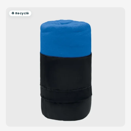
♻️ Recyclé