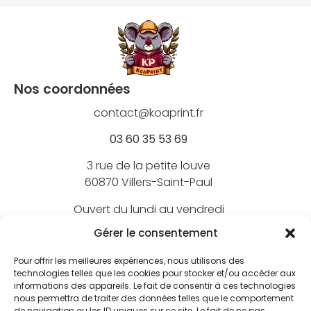
Nos coordonnées
contact@koaprint.fr
03 60 35 53 69
3 rue de la petite louve
60870 Villers-Saint-Paul
Ouvert du lundi au vendredi
de 9h à 18h
Gérer le consentement
Pour offrir les meilleures expériences, nous utilisons des
technologies telles que les cookies pour stocker et/ou accéder aux
informations des appareils. Le fait de consentir à ces technologies
Nos marques
nous permettra de traiter des données telles que le comportement
de navigation ou les ID uniques sur ce site. Le fait de ne pas