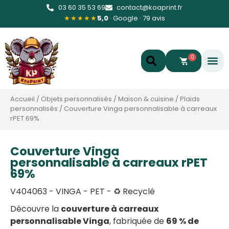
03 60 35 53 69
contact@koaprint.fr
★★★★★
5,0
· Google · 79 avis
0
Accueil
/
Objets personnalisés
/
Maison & cuisine
/
Plaids
personnalisés
/
Couverture Vinga personnalisable à carreaux
rPET 69%
Couverture Vinga
personnalisable à carreaux rPET
69%
V404063 - VINGA - PET - ♻️ Recyclé
Découvre la
couverture à carreaux
personnalisable Vinga
, fabriquée de
69 % de