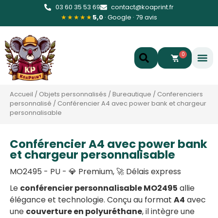
03 60 35 53 69
contact@koaprint.fr
★★★★★
5,0
· Google · 79 avis
0
Accueil
/
Objets personnalisés
/
Bureautique
/
Conferenciers
personnalisé
/
Conférencier A4 avec power bank et chargeur
personnalisable
Conférencier A4 avec power bank
et chargeur personnalisable
MO2495 - PU - 💎 Premium, 🚀 Délais express
Le
conférencier personnalisable MO2495
allie
élégance et technologie. Conçu au format
A4
avec
une
couverture en polyuréthane
, il intègre une