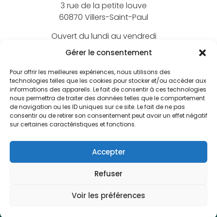
3 rue de la petite louve
60870 Villers-Saint-Paul
Ouvert du lundi au vendredi
de 9h à 18h
Gérer le consentement
Pour offrir les meilleures expériences, nous utilisons des
technologies telles que les cookies pour stocker et/ou accéder aux
informations des appareils. Le fait de consentir à ces technologies
Nos marques
nous permettra de traiter des données telles que le comportement
de navigation ou les ID uniques sur ce site. Le fait de ne pas
BEECHFIELD
consentir ou de retirer son consentement peut avoir un effet négatif
Nos marquages
sur certaines caractéristiques et fonctions.
ATLANTIS
Broderie textile
FLEXFIT
Nos services
Accepter
Broderie 3D
JUST HOODS
Le bar à print
Écusson brodé
NATIVE SPIRIT
Refuser
FAQ
CGV
Mentions légales
Politique de confidentialité
Welcome Pack
Écusson PVC
BAGBASE
Plan du site
Informations légales
Fabrication sur-mesure
Voir les préférences
Impression numérique
HEROCK
Koaprint © 2026. Tous droits réservés.
Prix Revendeur
Sérigraphie textile
PEN DUICK