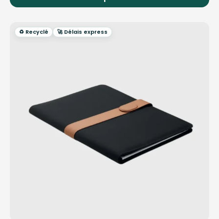
♻️ Recyclé
🚀 Délais express