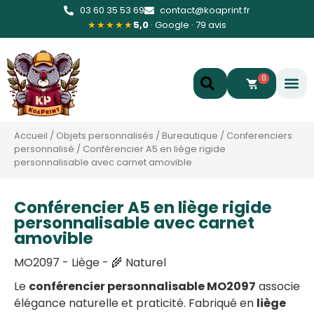
03 60 35 53 69
contact@koaprint.fr
★★★★★
5,0
· Google · 79 avis
0
Accueil
/
Objets personnalisés
/
Bureautique
/
Conferenciers
personnalisé
/
Conférencier A5 en liège rigide
personnalisable avec carnet amovible
Conférencier A5 en liège rigide
personnalisable avec carnet
amovible
MO2097 - Liège - 🌾 Naturel
Le
conférencier personnalisable MO2097
associe
élégance naturelle et praticité. Fabriqué en
liège