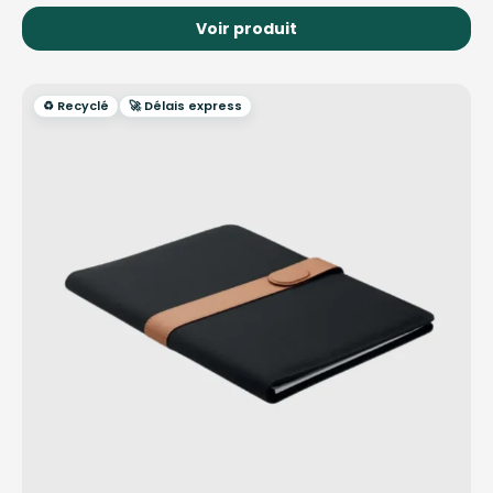
Voir produit
♻️ Recyclé
🚀 Délais express