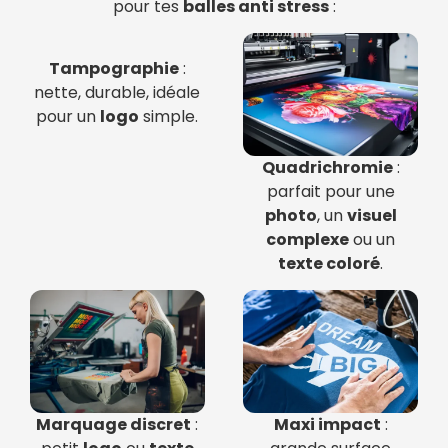
pour tes
balles anti stress
:
Tampographie
:
nette, durable, idéale
pour un
logo
simple.
Quadrichromie
:
parfait pour une
photo
, un
visuel
complexe
ou un
texte coloré
.
Marquage discret
:
Maxi impact
: