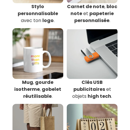
Stylo
Carnet de note
,
bloc
personnalisable
note
et
papeterie
avec ton
logo
.
personnalisée
.
Mug
,
gourde
Clés USB
isotherme
,
gobelet
publicitaires
et
réutilisable
.
objets
high tech
.