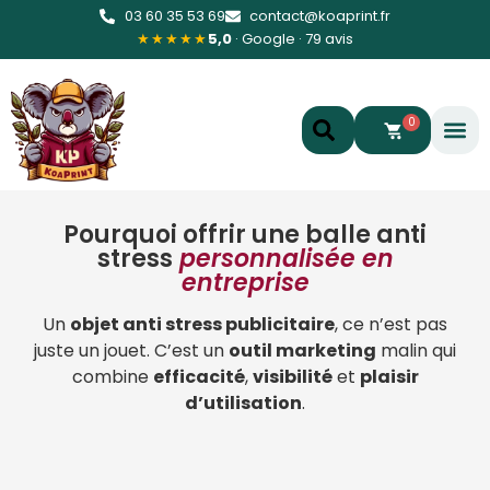
03 60 35 53 69
contact@koaprint.fr
★★★★★
5,0
· Google · 79 avis
0
Pourquoi offrir une balle anti
stress
personnalisée en
entreprise
Un
objet anti stress publicitaire
, ce n’est pas
juste un jouet. C’est un
outil marketing
malin qui
combine
efficacité
,
visibilité
et
plaisir
d’utilisation
.