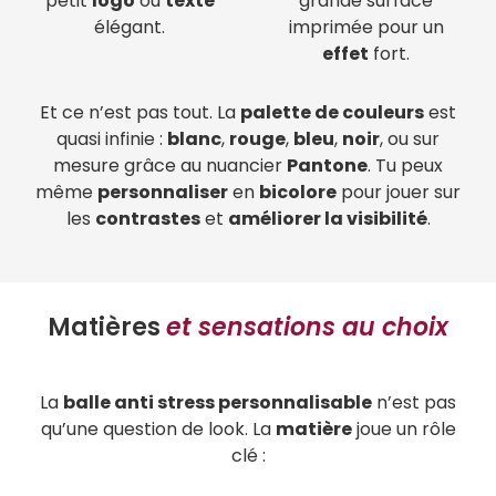
petit
logo
ou
texte
grande surface
élégant.
imprimée pour un
effet
fort.
Et ce n’est pas tout. La
palette de couleurs
est
quasi infinie :
blanc
,
rouge
,
bleu
,
noir
, ou sur
mesure grâce au nuancier
Pantone
. Tu peux
même
personnaliser
en
bicolore
pour jouer sur
les
contrastes
et
améliorer la visibilité
.
Matières
et sensations au choix
La
balle anti stress personnalisable
n’est pas
qu’une question de look. La
matière
joue un rôle
clé :