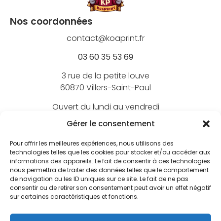
Nos coordonnées
contact@koaprint.fr
03 60 35 53 69
3 rue de la petite louve
60870 Villers-Saint-Paul
Ouvert du lundi au vendredi
de 9h à 18h
Gérer le consentement
Pour offrir les meilleures expériences, nous utilisons des
technologies telles que les cookies pour stocker et/ou accéder aux
informations des appareils. Le fait de consentir à ces technologies
Nos marques
nous permettra de traiter des données telles que le comportement
de navigation ou les ID uniques sur ce site. Le fait de ne pas
BEECHFIELD
consentir ou de retirer son consentement peut avoir un effet négatif
Nos marquages
sur certaines caractéristiques et fonctions.
ATLANTIS
Broderie textile
FLEXFIT
Nos services