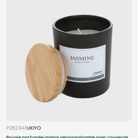
P262.941
UKIYO
Bougie parfumée jasmin personnalisable avec couvercle