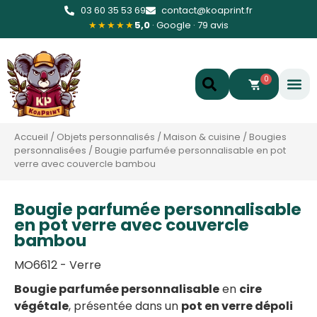
03 60 35 53 69
contact@koaprint.fr
★★★★★
5,0
· Google · 79 avis
0
Accueil
/
Objets personnalisés
/
Maison & cuisine
/
Bougies
personnalisées
/
Bougie parfumée personnalisable en pot
verre avec couvercle bambou
Bougie parfumée personnalisable
en pot verre avec couvercle
bambou
MO6612 - Verre
Bougie parfumée personnalisable
en
cire
végétale
, présentée dans un
pot en verre dépoli