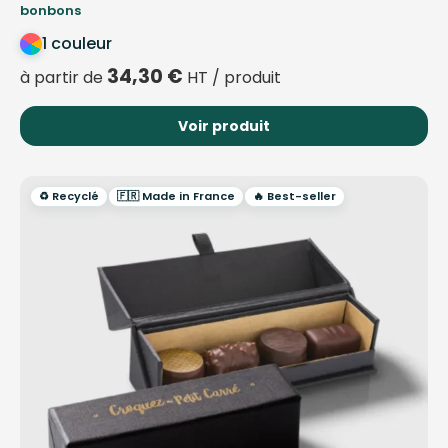
bonbons
1 couleur
34,30
€
à partir de
HT / produit
Voir produit
♻️ Recyclé
🇫🇷 Made in France
🔥 Best-seller