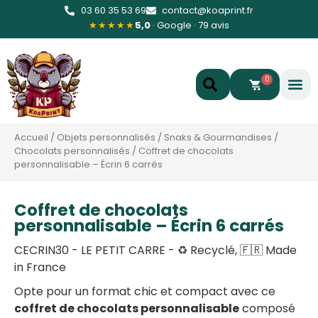
03 60 35 53 69
contact@koaprint.fr
★★★★★
5,0
· Google · 79 avis
0
Accueil
/
Objets personnalisés
/
Snaks & Gourmandises
/
Chocolats personnalisés
/
Coffret de chocolats
personnalisable – Écrin 6 carrés
Coffret de chocolats
personnalisable – Écrin 6 carrés
CECRIN30 - LE PETIT CARRE - ♻️ Recyclé, 🇫🇷 Made
in France
Opte pour un format chic et compact avec ce
coffret de chocolats personnalisable
composé