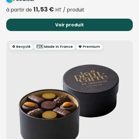
11,53
€
à partir de
HT / produit
Voir produit
♻️ Recyclé
🇫🇷 Made in France
💎 Premium