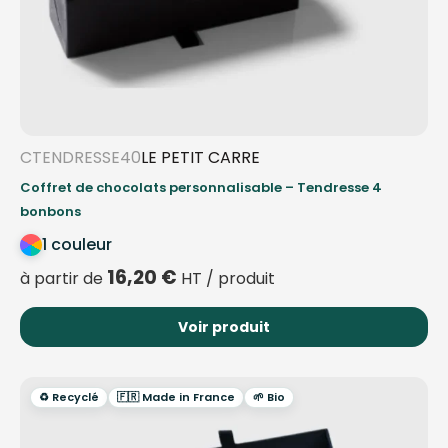
CTENDRESSE40
LE PETIT CARRE
Coffret de chocolats personnalisable – Tendresse 4
bonbons
1 couleur
16,20
€
à partir de
HT / produit
Voir produit
♻️ Recyclé
🇫🇷 Made in France
🌱 Bio