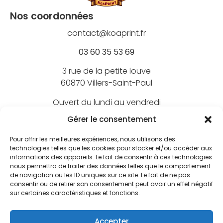
Nos coordonnées
contact@koaprint.fr
03 60 35 53 69
3 rue de la petite louve
60870 Villers-Saint-Paul
Ouvert du lundi au vendredi
de 9h à 18h
Gérer le consentement
Pour offrir les meilleures expériences, nous utilisons des
technologies telles que les cookies pour stocker et/ou accéder aux
informations des appareils. Le fait de consentir à ces technologies
Nos marques
nous permettra de traiter des données telles que le comportement
de navigation ou les ID uniques sur ce site. Le fait de ne pas
BEECHFIELD
consentir ou de retirer son consentement peut avoir un effet négatif
Nos marquages
sur certaines caractéristiques et fonctions.
ATLANTIS
Broderie textile
FLEXFIT
Nos services
Accepter