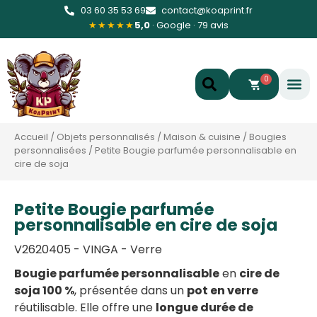
03 60 35 53 69
contact@koaprint.fr
★★★★★
5,0
· Google · 79 avis
0
Accueil
/
Objets personnalisés
/
Maison & cuisine
/
Bougies
personnalisées
/
Petite Bougie parfumée personnalisable en
cire de soja
Petite Bougie parfumée
personnalisable en cire de soja
V2620405 - VINGA - Verre
Bougie parfumée personnalisable
en
cire de
soja 100 %
, présentée dans un
pot en verre
réutilisable. Elle offre une
longue durée de