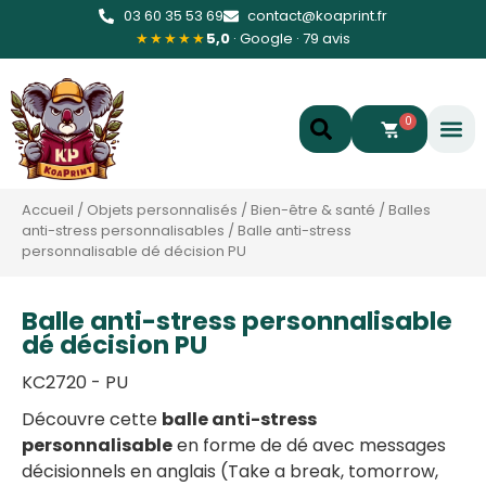
03 60 35 53 69
contact@koaprint.fr
★★★★★
5,0
· Google · 79 avis
0
Accueil
/
Objets personnalisés
/
Bien-être & santé
/
Balles
anti-stress personnalisables
/
Balle anti-stress
personnalisable dé décision PU
Balle anti-stress personnalisable
dé décision PU
KC2720 - PU
Découvre cette
balle anti-stress
personnalisable
en forme de dé avec messages
décisionnels en anglais (Take a break, tomorrow,