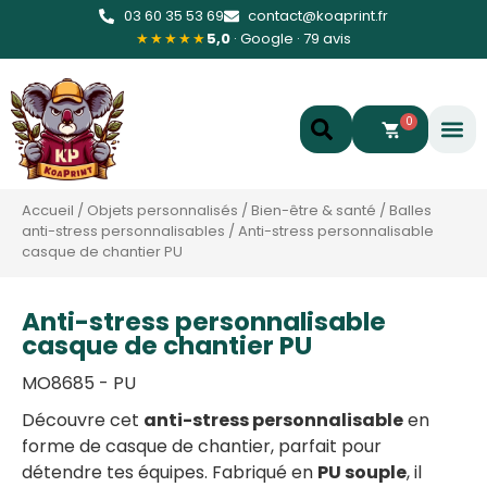
03 60 35 53 69
contact@koaprint.fr
★★★★★
5,0
· Google · 79 avis
0
Accueil
/
Objets personnalisés
/
Bien-être & santé
/
Balles
anti-stress personnalisables
/
Anti-stress personnalisable
casque de chantier PU
Anti-stress personnalisable
casque de chantier PU
MO8685 - PU
Découvre cet
anti-stress personnalisable
en
forme de casque de chantier, parfait pour
détendre tes équipes. Fabriqué en
PU souple
, il