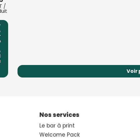
T /
uit
V
o
r
p
o
d
u
Voir 
Nos services
Le bar à print
Welcome Pack