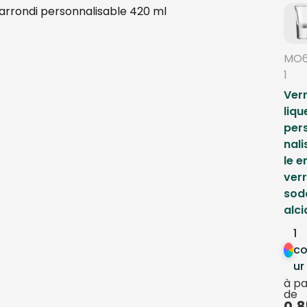
MO
1
Ver
liqu
per
nal
le e
ver
sod
alc
1
co
ur
à pa
de
0,