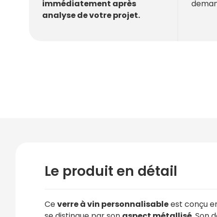
deman
immédiatement après
analyse de votre projet.
Le produit en détail
Ce
verre à vin personnalisable
est conçu e
se distingue par son
aspect métallisé
. Son d