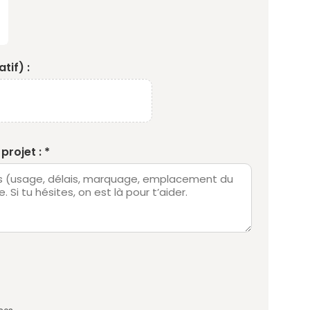
tif) :
projet : *