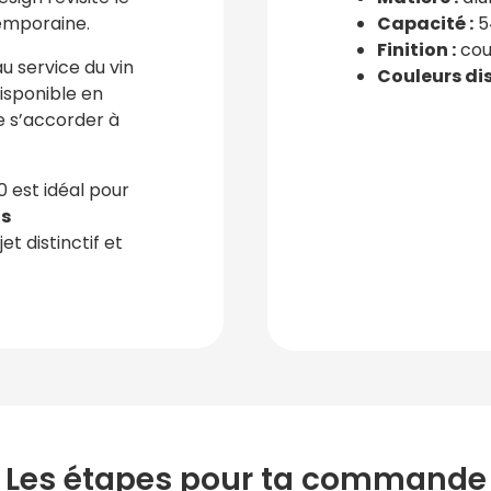
emporaine.
Capacité :
5
Finition :
cou
au service du vin
Couleurs dis
Disponible en
de s’accorder à
0 est idéal pour
ns
t distinctif et
Les étapes pour ta commande