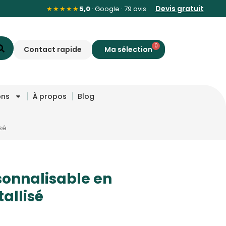
Devis gratuit
★★★★★
5,0
· Google · 79 avis
0
Contact rapide
ons
À propos
Blog
sé
sonnalisable en
allisé