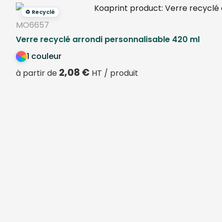
♻️ Recyclé
MO6657
Verre recyclé arrondi personnalisable 420 ml
1 couleur
2,08
€
à partir de
HT / produit