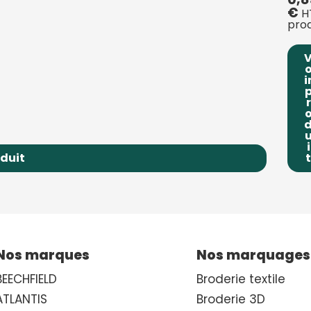
€
H
prod
i
r
i
oduit
t
Nos marques
Nos marquages
BEECHFIELD
Broderie textile
ATLANTIS
Broderie 3D