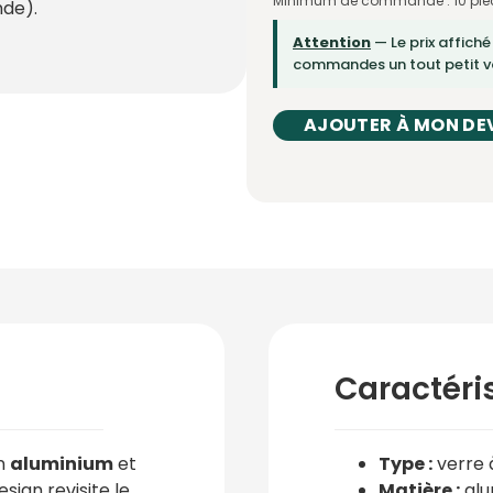
Minimum de commande : 10 piè
de).
Attention
— Le prix affiché
commandes un tout petit vo
AJOUTER À MON DE
Caractéri
n
aluminium
et
Type :
verre 
esign revisite le
Matière :
alu