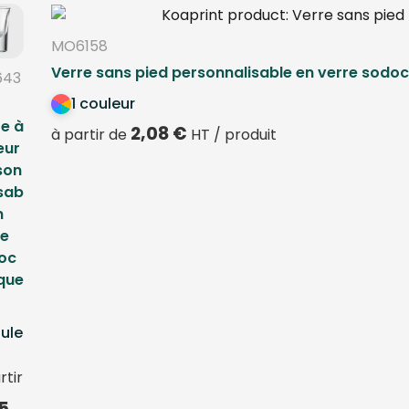
MO6158
Verre sans pied personnalisable en verre sodo
643
1 couleur
re à
2,08
€
à partir de
HT / produit
eur
son
isab
n
re
oc
ique
ule
rtir
85