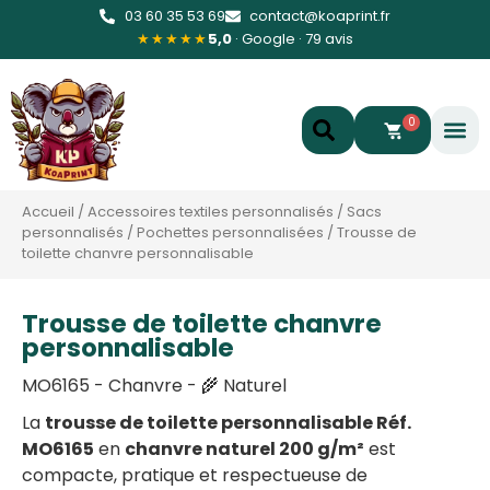
03 60 35 53 69
contact@koaprint.fr
★★★★★
5,0
· Google · 79 avis
0
Accueil
/
Accessoires textiles personnalisés
/
Sacs
personnalisés
/
Pochettes personnalisées
/
Trousse de
toilette chanvre personnalisable
Trousse de toilette chanvre
personnalisable
MO6165 - Chanvre - 🌾 Naturel
La
trousse de toilette personnalisable Réf.
MO6165
en
chanvre naturel 200 g/m²
est
compacte, pratique et respectueuse de