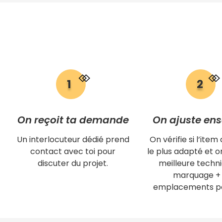
On reçoit ta demande
On ajuste en
Un interlocuteur dédié prend
On vérifie si l’item 
contact avec toi pour
le plus adapté et on
discuter du projet.
meilleure techn
marquage + 
emplacements po