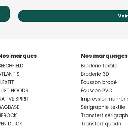
t
Voir
Nos marques
Nos marquages
BEECHFIELD
Broderie textile
ATLANTIS
Broderie 3D
FLEXFIT
Écusson brodé
JUST HOODS
Écusson PVC
NATIVE SPIRIT
Impression numéri
BAGBASE
Sérigraphie textile
HEROCK
Transfert sérigrap
PEN DUICK
Transfert quadri