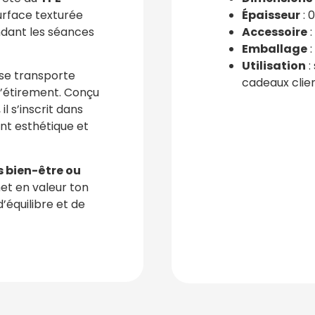
urface texturée
Épaisseur
: 
dant les séances
Accessoire
:
Emballage
:
Utilisation
:
l se transporte
cadeaux clie
d’étirement. Conçu
l s’inscrit dans
t esthétique et
 bien-être ou
met en valeur ton
’équilibre et de