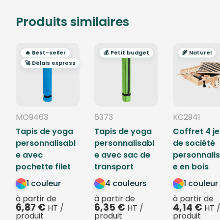
Produits similaires
🔥 Best-seller
💰 Petit budget
🌾 Naturel
🚀 Délais express
MO9463
6373
KC2941
Tapis de yoga
Tapis de yoga
Coffret 4 j
personnalisabl
personnalisabl
de société
e avec
e avec sac de
personnalis
pochette filet
transport
e en bois
1 couleur
4 couleurs
1 couleur
à partir de
à partir de
à partir de
6,87
€
6,35
€
4,14
€
HT /
HT /
HT 
produit
produit
produit