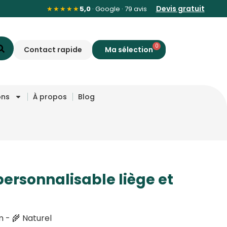
Devis gratuit
★★★★★
5,0
· Google · 79 avis
0
Contact rapide
ons
À propos
Blog
ersonnalisable liège et
 - 🌾 Naturel