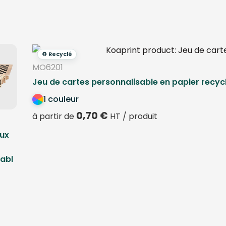
♻️ Recyclé
MO6201
Jeu de cartes personnalisable en papier recyc
1 couleur
0,70
€
à partir de
HT / produit
eux
abl
/