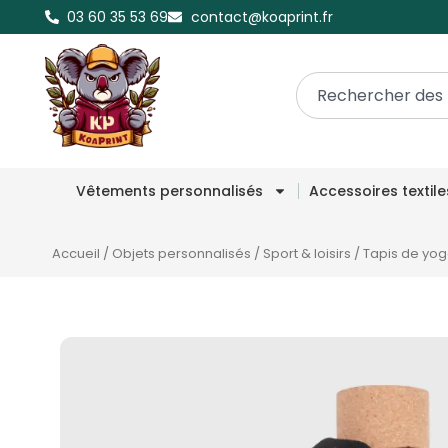
03 60 35 53 69
contact@koaprint.fr
Vêtements personnalisés
Accessoires textil
Accueil
/
Objets personnalisés
/
Sport & loisirs
/
Tapis de yog