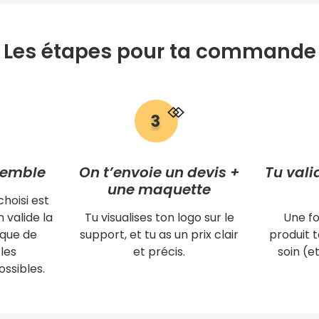
Les étapes pour ta commande
semble
On t’envoie un devis +
Tu vali
une maquette
choisi est
 valide la
Tu visualises ton logo sur le
Une fo
ique de
support, et tu as un prix clair
produit
les
et précis.
soin (et
ssibles.