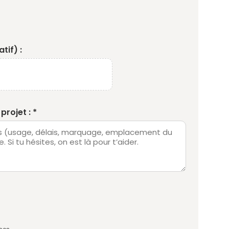
tif) :
projet : *