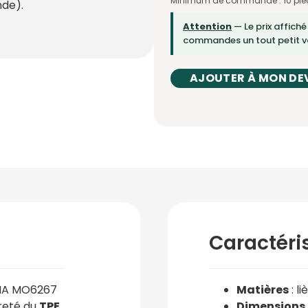
Minimum de commande : 10 piè
de).
Attention
— Le prix affiché
commandes un tout petit vo
AJOUTER À MON DE
Caractéri
A MO6267
Matières
: l
reté du
TPE
Dimensions