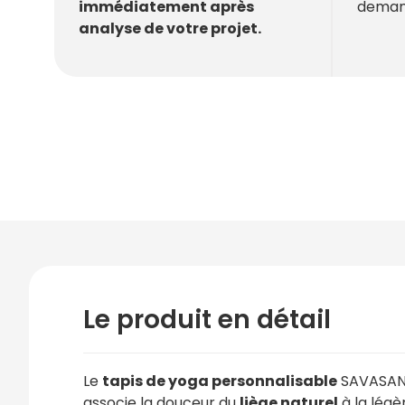
deman
immédiatement après
analyse de votre projet.
Le produit en détail
Le
tapis de yoga personnalisable
SAVASAN
associe la douceur du
liège naturel
à la légè