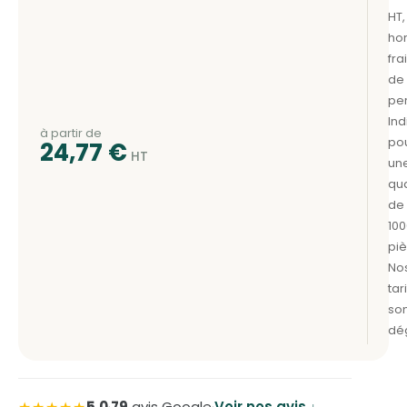
à partir de
24,77
€
5,0
·
79
avis Google
·
Voir nos avis ↓