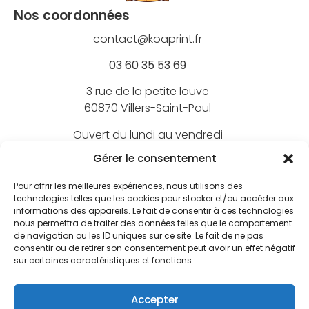
Nos coordonnées
contact@koaprint.fr
03 60 35 53 69
3 rue de la petite louve
60870 Villers-Saint-Paul
Ouvert du lundi au vendredi
de 9h à 18h
Gérer le consentement
Pour offrir les meilleures expériences, nous utilisons des
technologies telles que les cookies pour stocker et/ou accéder aux
informations des appareils. Le fait de consentir à ces technologies
Nos marques
nous permettra de traiter des données telles que le comportement
de navigation ou les ID uniques sur ce site. Le fait de ne pas
BEECHFIELD
consentir ou de retirer son consentement peut avoir un effet négatif
Nos marquages
sur certaines caractéristiques et fonctions.
ATLANTIS
Broderie textile
FLEXFIT
Nos services
Accepter
Broderie 3D
JUST HOODS