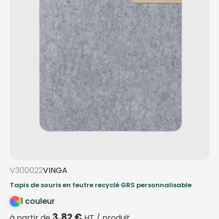
V300022
VINGA
Tapis de souris en feutre recyclé GRS personnalisable
1 couleur
3,82
€
à partir de
HT / produit