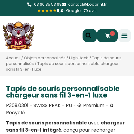
03 60 35 53 69
contact@koaprint.fr
★★★★★
5,0
· Google · 79 avis
0
Accueil
/
Objets personnalisés
/
High-tech
/
Tapis de souris
personnalisés
/
Tapis de souris personnalisable chargeur
sans fil 3-en-1 luxe
Tapis de souris personnalisable
chargeur sans fil 3-en-1 luxe
P309.0301 - SWISS PEAK - PU - 💎 Premium - ♻️
Recyclé
Tapis de souris personnalisable
avec
chargeur
sans fil 3-en-1 intégré
, conçu pour recharger