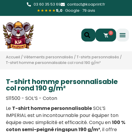
03 60 35 53 69
contact@koaprint.fr
★★★★★
5,0
· Google · 79 avis
0
Accueil
/
Vêtements personnalisés
/
T-shirts personnalisés
/
T-shirt homme personnalisable col rond 190 g/m²
T-shirt homme personnalisable
col rond 190 g/m²
S11500 - SOL’S - Coton
Le
T-shirt homme personnalisable
SOL’S
IMPERIAL est un incontournable pour équiper ton
équipe avec simplicité et efficacité. Conçu en
100 %
coton semi-peigné ringspun 190 g/m²
, il offre