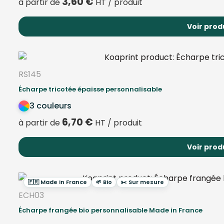
3,60
€
à partir de
HT / produit
Voir prod
RS145
Écharpe tricotée épaisse personnalisable
3 couleurs
6,70
€
à partir de
HT / produit
Voir prod
🇫🇷 Made in France
🌱 Bio
✂️ Sur mesure
ECH03
Écharpe frangée bio personnalisable Made in France