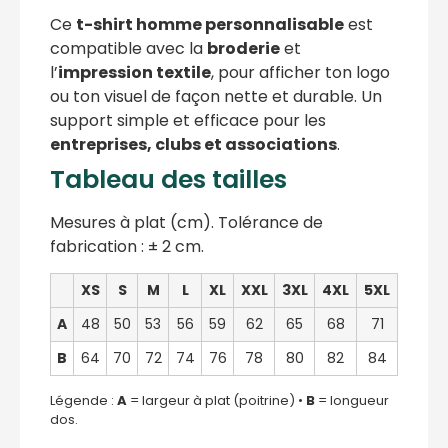
Ce
t-shirt homme personnalisable
est
compatible avec la
broderie
et
l’
impression textile
, pour afficher ton logo
ou ton visuel de façon nette et durable. Un
support simple et efficace pour les
entreprises, clubs et associations
.
Tableau des tailles
Mesures à plat (cm). Tolérance de
fabrication : ± 2 cm.
XS
S
M
L
XL
XXL
3XL
4XL
5XL
A
48
50
53
56
59
62
65
68
71
B
64
70
72
74
76
78
80
82
84
Légende :
A
= largeur à plat (poitrine) •
B
= longueur
dos.