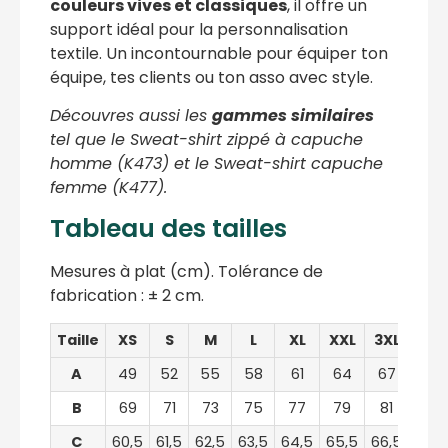
couleurs vives et classiques
, il offre un
support idéal pour la personnalisation
textile. Un incontournable pour équiper ton
équipe, tes clients ou ton asso avec style.
Découvres aussi les
gammes similaires
tel que le Sweat-shirt zippé à capuche
homme (K473) et le Sweat-shirt capuche
femme (K477).
Tableau des tailles
Mesures à plat (cm). Tolérance de
fabrication : ± 2 cm.
Taille
XS
S
M
L
XL
XXL
3XL
4XL
A
49
52
55
58
61
64
67
70
B
69
71
73
75
77
79
81
83
C
60,5
61,5
62,5
63,5
64,5
65,5
66,5
67,5