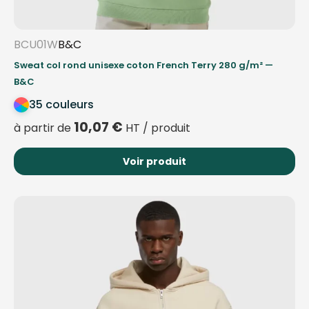
BCU01W
B&C
Sweat col rond unisexe coton French Terry 280 g/m² —
B&C
35 couleurs
10,07
€
à partir de
HT / produit
Voir produit