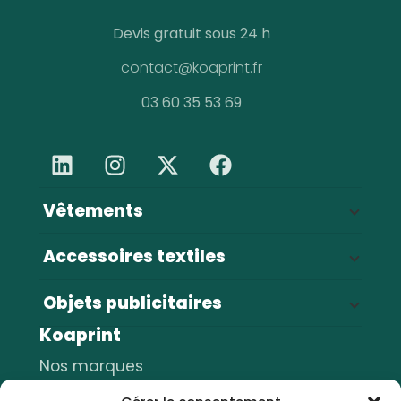
Devis gratuit sous 24 h
contact@koaprint.fr
03 60 35 53 69
Vêtements
Vestes
68
Accessoires textiles
Sweats et pulls
55
Sacs & bagagerie
144
T-shirts
48
Objets publicitaires
Casquettes
43
Pantalons
30
Koaprint
Stylos
54
Serviettes
16
Polos
16
Gourdes
Nos marques
35
Bonnets
12
Chemises
6
Porte-clés
Nos marquages
28
Tabliers
11