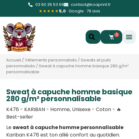
03 60 35 53 69
contact@koaprint.fr
★★★★★
5,0
· Google · 79 avis
0
Accueil
/
Vêtements personnalisés
/
Sweats et pulls
personnalisés
/
Sweat à capuche homme basique 280 g/m²
personnalisable
Sweat à capuche homme basique
280 g/m² personnalisable
K476 - KARIBAN - Homme, Unisexe - Coton - 🔥
Best-seller
Le
sweat à capuche homme personnalisable
Kariban K476 est ton allié confort au quotidien.