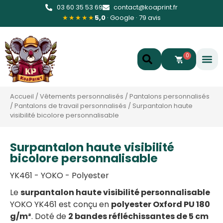
03 60 35 53 69
contact@koaprint.fr
★★★★★
5,0
· Google · 79 avis
0
Accueil
/
Vêtements personnalisés
/
Pantalons personnalisés
/
Pantalons de travail personnalisés
/
Surpantalon haute
visibilité bicolore personnalisable
Surpantalon haute visibilité
bicolore personnalisable
YK461 - YOKO - Polyester
Le
surpantalon haute visibilité personnalisable
YOKO YK461 est conçu en
polyester Oxford PU 180
g/m²
. Doté de
2 bandes réfléchissantes de 5 cm