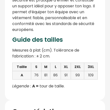
sécurité est pratique à enfiler et constitue
un support idéal pour y apposer ton logo. Il
permet d’équiper ton équipe avec un
vêtement fiable, personnalisable et en
conformité avec les standards de sécurité
européens.
Guide des tailles
Mesures à plat (cm). Tolérance de
fabrication : ± 2 cm.
Taille
S
M
L
XL
2XL
3XL
A
76
81
86
91
99
109
Légende :
A =
tour de taille.