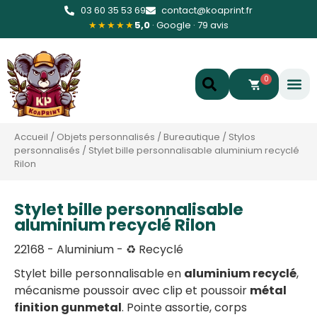
03 60 35 53 69
contact@koaprint.fr
★★★★★
5,0
· Google · 79 avis
0
Accueil
/
Objets personnalisés
/
Bureautique
/
Stylos
personnalisés
/
Stylet bille personnalisable aluminium recyclé
Rilon
Stylet bille personnalisable
aluminium recyclé Rilon
22168 - Aluminium - ♻️ Recyclé
Stylet bille personnalisable en
aluminium recyclé
,
mécanisme poussoir avec clip et poussoir
métal
finition gunmetal
. Pointe assortie, corps