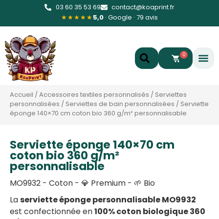
03 60 35 53 69
contact@koaprint.fr
★★★★★
5,0
· Google · 79 avis
0
Accueil
/
Accessoires textiles personnalisés
/
Serviettes
personnalisées
/
Serviettes de bain personnalisées
/
Serviette
éponge 140×70 cm coton bio 360 g/m² personnalisable
Serviette éponge 140×70 cm
coton bio 360 g/m²
personnalisable
MO9932 - Coton - 💎 Premium - 🌱 Bio
La
serviette éponge personnalisable MO9932
est confectionnée en
100% coton biologique 360