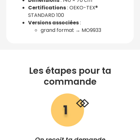
Dimensions
: 140 × 70 cm
Certifications
: OEKO-TEX®
STANDARD 100
Versions associées
:
grand format → MO9933
Les étapes pour ta
commande
On reçoit ta demande