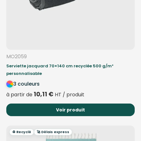
MO2059
Serviette jacquard 70×140 cm recyclée 500 g/m²
personnalisable
3 couleurs
10,11
€
à partir de
HT / produit
Voir produit
♻️ Recyclé
🚀 Délais express