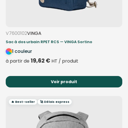
V7600102
VINGA
Sac à dos urbain RPET RCS — VINGA Sortino
1 couleur
19,62
€
à partir de
HT / produit
Voir produit
🔥 Best-seller
🚀 Délais express