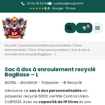
03 60 35 53 69
contact@koaprint.fr
★★★★★
5,0
· Google · 79 avis
0
Accueil
/
Accessoires textiles personnalisés
/
Sacs
personnalisés
/
Sacs à dos personnalisés
/
Sac à dos à
enroulement recyclé BagBase – L
Sac à dos à enroulement recyclé
BagBase – L
BG118L - BAGBASE - Polyester - ♻️ Recyclé
Découvre ce
sac à dos personnalisable
en
polyester recyclé 600D certifié Control Union
CU811033. Avec sa
capacité de 19 litres
et son