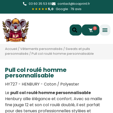
03 60 35 53 69
contact@koaprint.fr
★★★★★
5,0
· Google · 79 avis
0
Accueil
/
Vêtements personnalisés
/
Sweats et pulls
personnalisés
/
Pull col roulé homme personnalisable
Pull col roulé homme
personnalisable
HY727 - HENBURY - Coton / Polyester
Le
pull col roulé homme personnalisable
Henbury allie élégance et confort. Avec sa maille
fine jauge 12 et son col roulé doublé, il est parfait
pour des tenues professionnelles stylées et