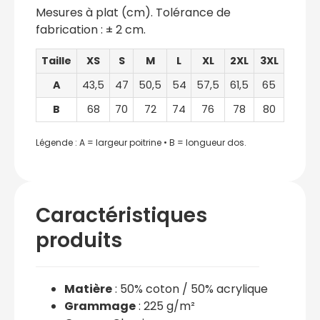
Mesures à plat (cm). Tolérance de
fabrication : ± 2 cm.
Taille
XS
S
M
L
XL
2XL
3XL
A
43,5
47
50,5
54
57,5
61,5
65
B
68
70
72
74
76
78
80
Légende : A = largeur poitrine • B = longueur dos.
Caractéristiques
produits
Matière
: 50% coton / 50% acrylique
Grammage
: 225 g/m²