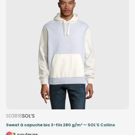
S03818
SOL’S
Sweat à capuche bio 3-fils 280 g/m² — SOL’S Collins
3 couleurs