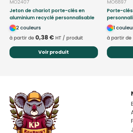
MO2407
MO6897
Jeton de chariot porte-clés en
Porte-clés
aluminium recyclé personnalisable
personnal
2 couleurs
1 couleu
0,38
€
à partir de
HT / produit
à partir de
Voir produit