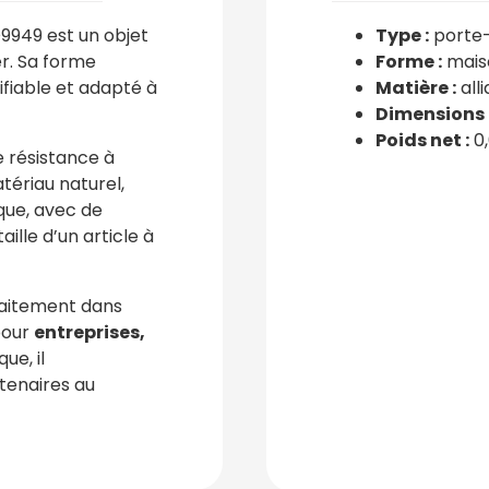
949 est un objet
Type :
porte-
er. Sa forme
Forme :
mais
fiable et adapté à
Matière :
all
Dimensions 
Poids net :
0,
e résistance à
atériau naturel,
que, avec de
aille d’un article à
faitement dans
pour
entreprises,
ue, il
tenaires au