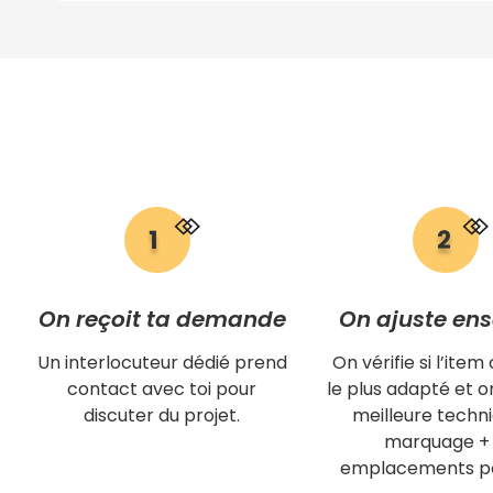
On reçoit ta demande
On ajuste en
Un interlocuteur dédié prend
On vérifie si l’item 
contact avec toi pour
le plus adapté et on
discuter du projet.
meilleure techn
marquage + 
emplacements po