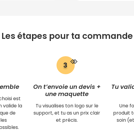
Les étapes pour ta commande
semble
On t’envoie un devis +
Tu vali
une maquette
choisi est
 valide la
Tu visualises ton logo sur le
Une fo
ique de
support, et tu as un prix clair
produit
les
et précis.
soin (et
ssibles.