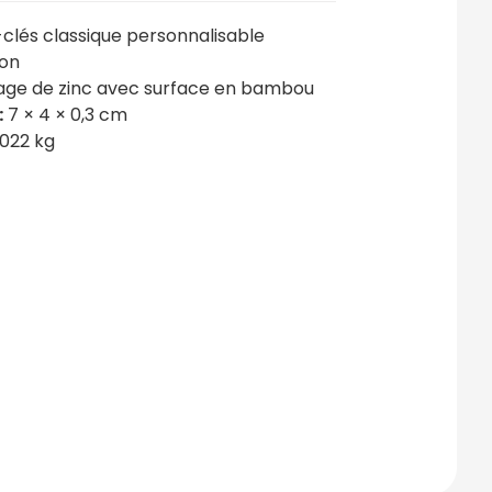
clés classique personnalisable
on
iage de zinc avec surface en bambou
:
7 × 4 × 0,3 cm
022 kg