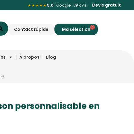
Devis gratuit
★★★★★
5,0
· Google · 79 avis
0
Contact rapide
ons
À propos
Blog
ou
son personnalisable en