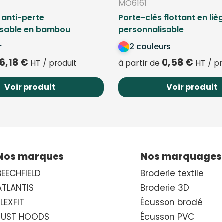
MO6161
 anti-perte
Porte-clés flottant en liè
isable en bambou
personnalisable
r
2 couleurs
6,18
€
0,58
€
HT / produit
à partir de
HT / pr
Voir produit
Voir produit
Nos marques
Nos marquages
BEECHFIELD
Broderie textile
ATLANTIS
Broderie 3D
FLEXFIT
Écusson brodé
JUST HOODS
Écusson PVC