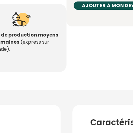
AJOUTER À MON DE
s de production moyens
semaines
(express sur
de).
Caractéri