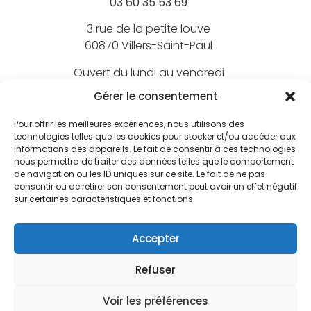
03 60 35 53 69
3 rue de la petite louve
60870 Villers-Saint-Paul
Ouvert du lundi au vendredi
de 9h à 18h
Gérer le consentement
Pour offrir les meilleures expériences, nous utilisons des
technologies telles que les cookies pour stocker et/ou accéder aux
informations des appareils. Le fait de consentir à ces technologies
Nos marques
nous permettra de traiter des données telles que le comportement
de navigation ou les ID uniques sur ce site. Le fait de ne pas
BEECHFIELD
consentir ou de retirer son consentement peut avoir un effet négatif
Nos marquages
sur certaines caractéristiques et fonctions.
ATLANTIS
Broderie textile
FLEXFIT
Nos services
Accepter
Broderie 3D
JUST HOODS
Le bar à print
Écusson brodé
NATIVE SPIRIT
Refuser
FAQ
CGV
Mentions légales
Politique de confidentialité
Welcome Pack
Écusson PVC
BAGBASE
Plan du site
Informations légales
Fabrication sur-mesure
Voir les préférences
Impression numérique
HEROCK