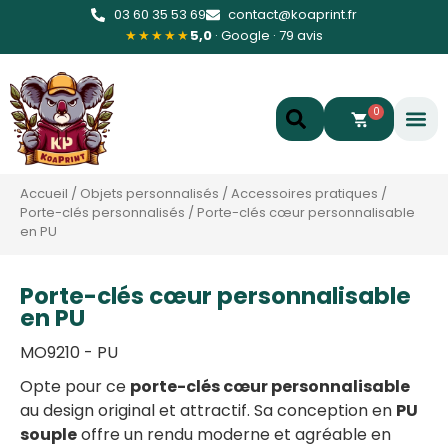
03 60 35 53 69
contact@koaprint.fr
★★★★★
5,0
· Google · 79 avis
0
Accueil
/
Objets personnalisés
/
Accessoires pratiques
/
Porte-clés personnalisés
/
Porte-clés cœur personnalisable
en PU
Porte-clés cœur personnalisable
en PU
MO9210 - PU
Opte pour ce
porte-clés cœur personnalisable
au design original et attractif. Sa conception en
PU
souple
offre un rendu moderne et agréable en