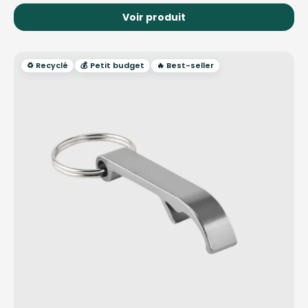
Voir produit
♻️ Recyclé
💰 Petit budget
🔥 Best-seller