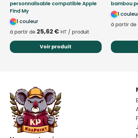
personnalisable compatible Apple
bambou pe
Find My
1 couleu
1 couleur
à partir de
25,62
€
à partir de
HT / produit
Voir produit