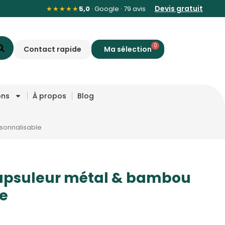
Devis gratuit
★★★★★
5,0
· Google · 79 avis
0
Contact rapide
ons
À propos
Blog
sonnalisable
capsuleur métal & bambou
e