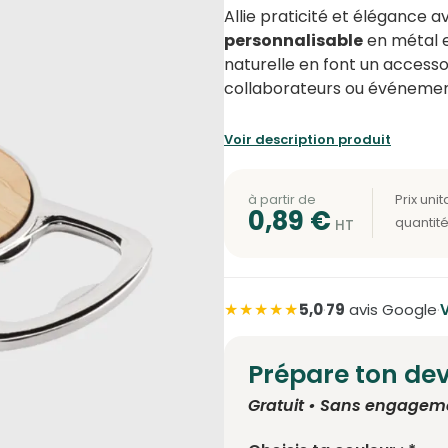
Allie praticité et élégance 
personnalisable
en métal e
naturelle en font un accessoir
collaborateurs ou événemen
Voir description produit
à partir de
0,89
€
★★★★★
5,0
·
79
avis Google
·
V
Prépare ton dev
Gratuit • Sans engagem