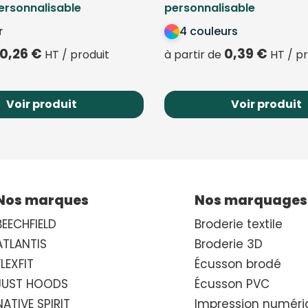
rsonnalisable
personnalisable
r
4 couleurs
0,26
€
0,39
€
HT / produit
à partir de
HT / pr
Voir produit
Voir produit
Nos marques
Nos marquages
BEECHFIELD
Broderie textile
ATLANTIS
Broderie 3D
FLEXFIT
Écusson brodé
JUST HOODS
Écusson PVC
NATIVE SPIRIT
Impression numéri