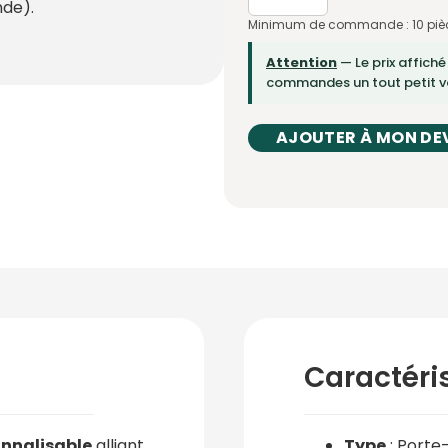
de).
Minimum de commande : 10 piè
Attention
— Le prix affiché
commandes un tout petit vo
AJOUTER À MON DE
Caractéri
onnalisable
alliant
Type
: Porte