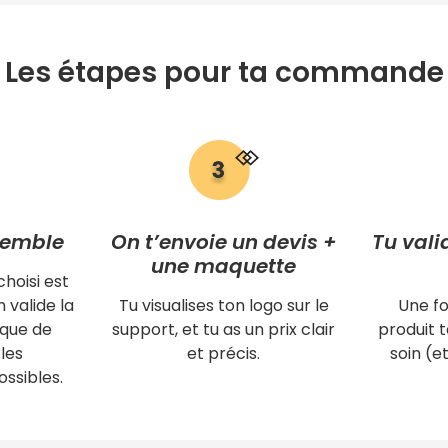
Les étapes pour ta commande
semble
On t’envoie un devis +
Tu vali
une maquette
choisi est
 valide la
Tu visualises ton logo sur le
Une fo
ique de
support, et tu as un prix clair
produit
les
et précis.
soin (et
ssibles.