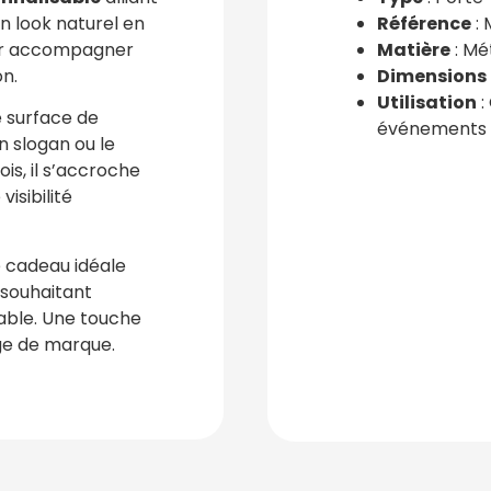
 look naturel en
Référence
:
our accompagner
Matière
: Mé
n.
Dimensions
Utilisation
:
e surface de
événements
 slogan ou le
ois, il s’accroche
isibilité
e cadeau idéale
souhaitant
able. Une touche
ge de marque.