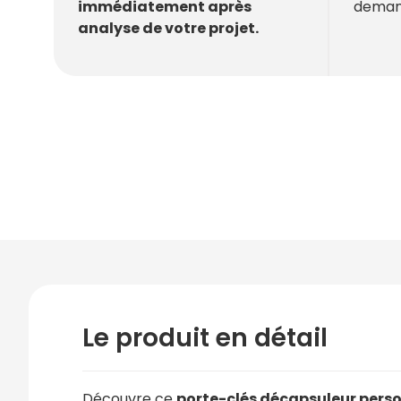
deman
immédiatement après
analyse de votre projet.
Le produit en détail
Découvre ce
porte-clés décapsuleur pers