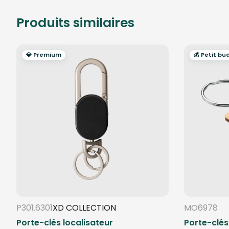
Produits similaires
💎 Premium
💰 Petit bu
P301.6301
XD COLLECTION
MO6978
Porte-clés localisateur
Porte-clés