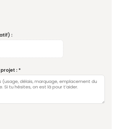
tif) :
projet : *