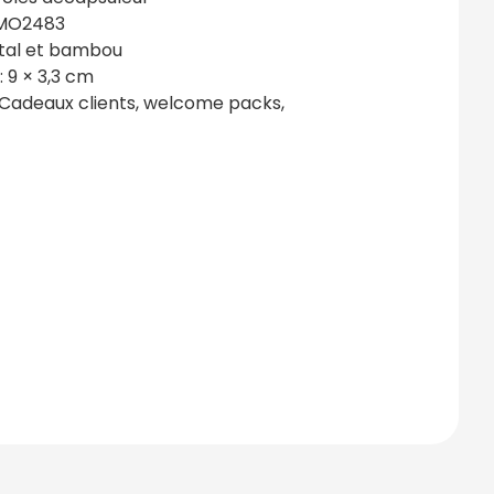
 MO2483
tal et bambou
: 9 × 3,3 cm
 Cadeaux clients, welcome packs,