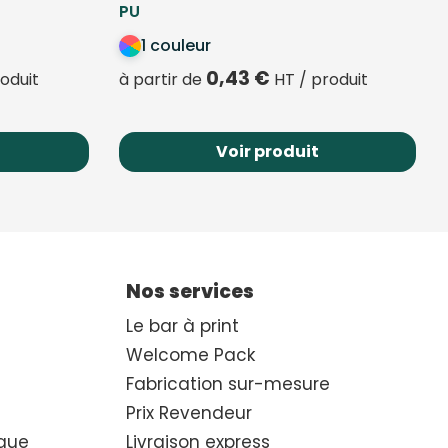
PU
1 couleur
0,43
€
oduit
à partir de
HT / produit
Voir produit
Nos services
Le bar à print
Welcome Pack
Fabrication sur-mesure
Prix Revendeur
que
Livraison express