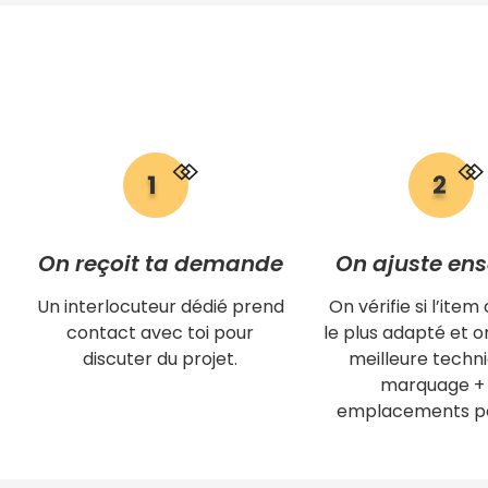
On reçoit ta demande
On ajuste en
Un interlocuteur dédié prend
On vérifie si l’item 
contact avec toi pour
le plus adapté et on
discuter du projet.
meilleure techn
marquage + 
emplacements po