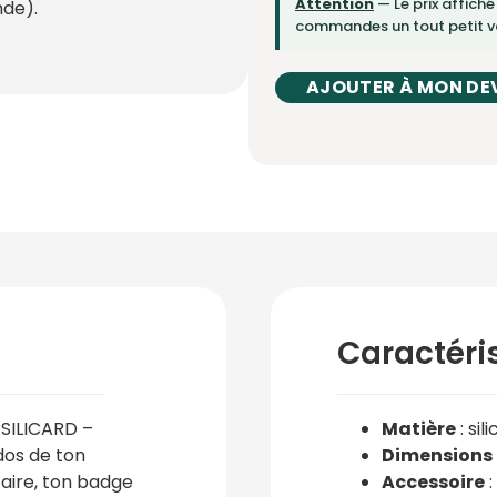
Attention
— Le prix affiché
de).
commandes un tout petit vo
AJOUTER À MON DE
Caractéri
SILICARD –
Matière
: sil
dos de ton
Dimensions
aire, ton badge
Accessoire
: