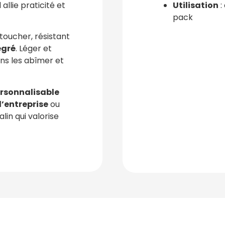
allie praticité et
Utilisation
:
pack
 toucher, résistant
égré
. Léger et
ans les abîmer et
ersonnalisable
’entreprise
ou
lin qui valorise