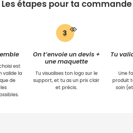
Les étapes pour ta commande
semble
On t’envoie un devis +
Tu vali
une maquette
choisi est
 valide la
Tu visualises ton logo sur le
Une fo
ique de
support, et tu as un prix clair
produit
les
et précis.
soin (et
ssibles.