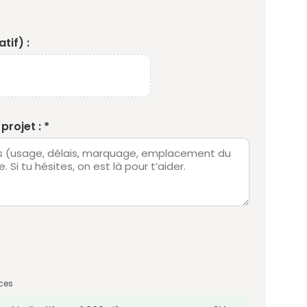
tif) :
projet : *
ces