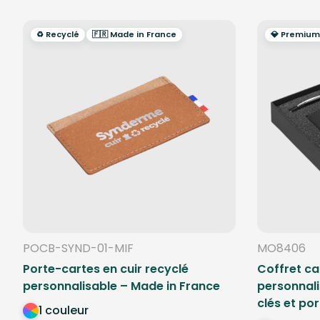
♻️ Recyclé
🇫🇷 Made in France
💎 Premium
POCB-SYND-01-MIF
MO8406
Porte-cartes en cuir recyclé
Coffret ca
personnalisable – Made in France
personnali
clés et po
1 couleur