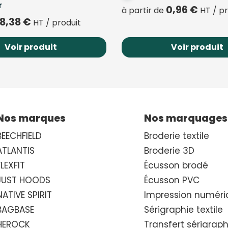
r
0,96
€
à partir de
HT / pr
8,38
€
HT / produit
Voir produit
Voir produit
Nos marques
Nos marquages
BEECHFIELD
Broderie textile
ATLANTIS
Broderie 3D
FLEXFIT
Écusson brodé
JUST HOODS
Écusson PVC
NATIVE SPIRIT
Impression numéri
BAGBASE
Sérigraphie textile
HEROCK
Transfert sérigrap