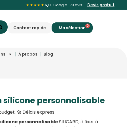
Devis gratuit
★★★★★
5,0
· Google · 79 avis
0
Contact rapide
ons
À propos
Blog
 silicone personnalisable
budget, 🚀 Délais express
silicone personnalisable
SILICARD, à fixer à