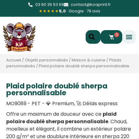
03 60 35 53 69
contact@koaprint.fr
★★★★★
5,0
· Google · 79 avis
0
Accueil
/
Objets personnalisés
/
Maison & cuisine
/
Plaids
personnalisés
/
Plaid polaire doublé sherpa personnalisable
Plaid polaire doublé sherpa
personnalisable
MO9089 - PET - 💎 Premium, 🚀 Délais express
Offre un maximum de douceur avec ce
plaid
polaire doublé sherpa personnalisable
. Chaud,
moelleux et élégant, il combine un extérieur polaire
200 g/m² et une doublure intérieure en sherpa 220