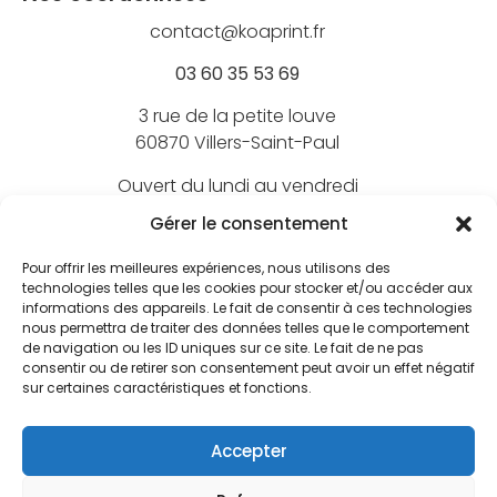
contact@koaprint.fr
03 60 35 53 69
3 rue de la petite louve
60870 Villers-Saint-Paul
Ouvert du lundi au vendredi
de 9h à 18h
Gérer le consentement
Pour offrir les meilleures expériences, nous utilisons des
technologies telles que les cookies pour stocker et/ou accéder aux
informations des appareils. Le fait de consentir à ces technologies
Nos marques
nous permettra de traiter des données telles que le comportement
de navigation ou les ID uniques sur ce site. Le fait de ne pas
BEECHFIELD
consentir ou de retirer son consentement peut avoir un effet négatif
Nos marquages
sur certaines caractéristiques et fonctions.
ATLANTIS
Broderie textile
FLEXFIT
Nos services
Accepter
Broderie 3D
JUST HOODS
Le bar à print
Écusson brodé