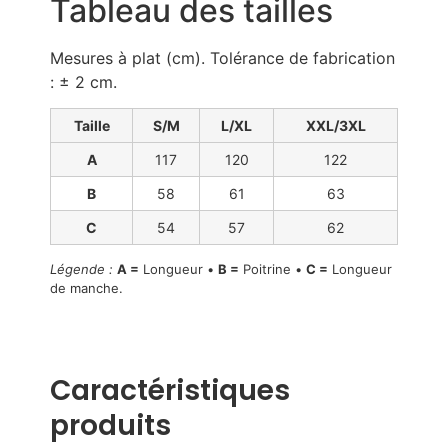
Tableau des tailles
Mesures à plat (cm). Tolérance de fabrication
: ± 2 cm.
Taille
S/M
L/XL
XXL/3XL
A
117
120
122
B
58
61
63
C
54
57
62
Légende :
A =
Longueur •
B =
Poitrine •
C =
Longueur
de manche.
Caractéristiques
produits