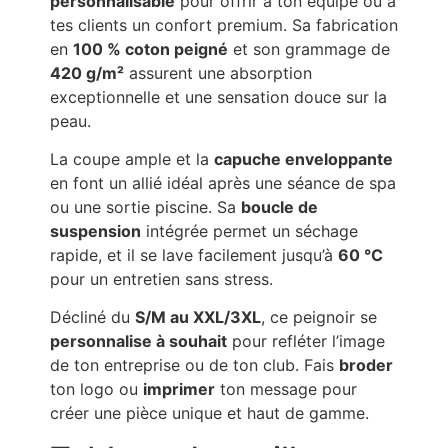
personnalisable
pour offrir à ton équipe ou à
tes clients un confort premium. Sa fabrication
en
100 % coton peigné
et son grammage de
420 g/m²
assurent une absorption
exceptionnelle et une sensation douce sur la
peau.
La coupe ample et la
capuche enveloppante
en font un allié idéal après une séance de spa
ou une sortie piscine. Sa
boucle de
suspension
intégrée permet un séchage
rapide, et il se lave facilement jusqu’à
60 °C
pour un entretien sans stress.
Décliné du
S/M au XXL/3XL
, ce peignoir se
personnalise à souhait
pour refléter l’image
de ton entreprise ou de ton club. Fais
broder
ton logo ou
imprimer
ton message pour
créer une pièce unique et haut de gamme.