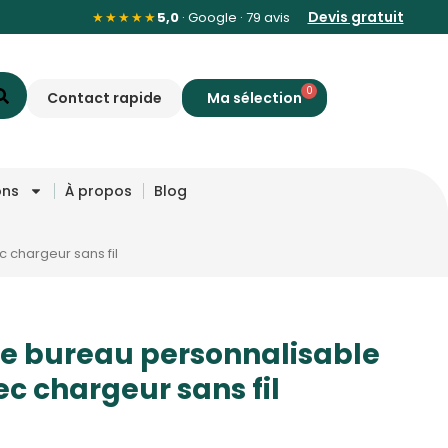
Devis gratuit
★★★★★
5,0
· Google · 79 avis
0
Contact rapide
ons
À propos
Blog
chargeur sans fil
e bureau personnalisable
 chargeur sans fil