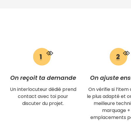
On reçoit ta demande
On ajuste en
Un interlocuteur dédié prend
On vérifie si l’item 
contact avec toi pour
le plus adapté et on
discuter du projet.
meilleure techn
marquage + 
emplacements po