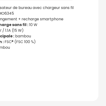
sateur de bureau avec chargeur sans fil
MO6345
ngement + recharge smartphone
arge sans fil :
10 W
 / 1.1A (15 W)
cipale :
bambou
 :
FSC® (FSC 100 %)
mbou