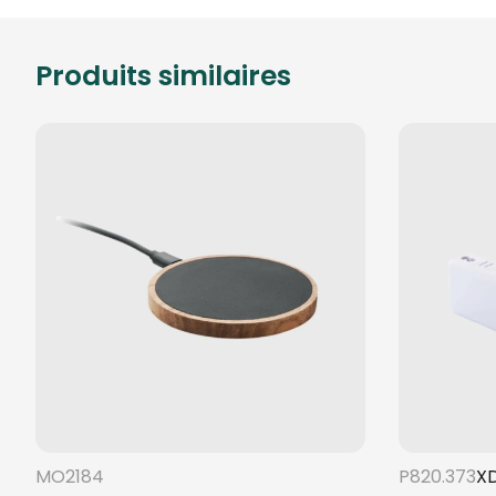
Produits similaires
MO2184
P820.373
X