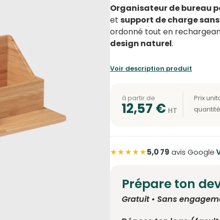
Organisateur de bureau 
et
support de charge sans f
ordonné tout en rechargean
design naturel
.
Voir description produit
à partir de
12,57
€
★★★★★
5,0
·
79
avis Google
·
V
Prépare ton dev
Gratuit • Sans engagem