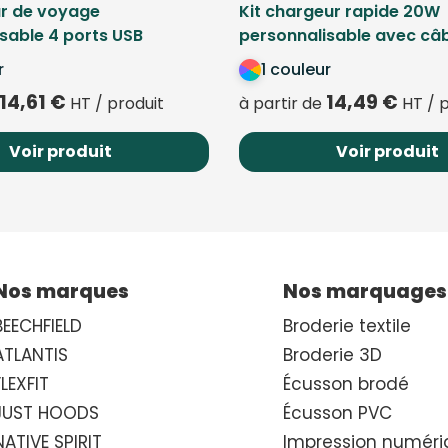
r de voyage
Kit chargeur rapide 20W
sable 4 ports USB
personnalisable avec câ
r
1 couleur
14,61
€
14,49
€
HT / produit
à partir de
HT / p
Voir produit
Voir produit
Nos marques
Nos marquages
BEECHFIELD
Broderie textile
ATLANTIS
Broderie 3D
FLEXFIT
Écusson brodé
JUST HOODS
Écusson PVC
NATIVE SPIRIT
Impression numéri