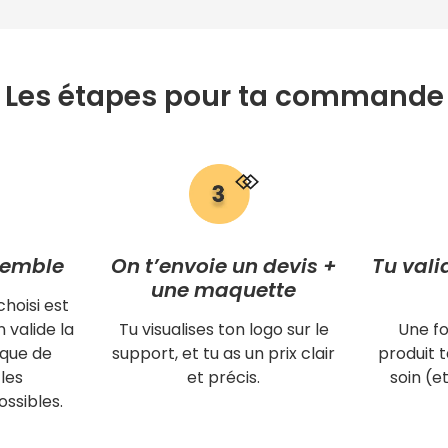
Les étapes pour ta commande
semble
On t’envoie un devis +
Tu vali
une maquette
choisi est
 valide la
Tu visualises ton logo sur le
Une fo
ique de
support, et tu as un prix clair
produit
les
et précis.
soin (et
ssibles.