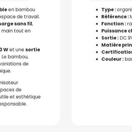
ble
en bambou
Type :
organi
space de travail.
Référence :
arge sans fil
,
Fonction :
ra
 main tout en
Puissance ch
Sortie :
DC 9V
Matière prin
10 W
et une
sortie
Certification
. Le bambou,
Couleur :
ba
variations de
ique.
anisateur
espaces de
tile et esthétique
responsable.