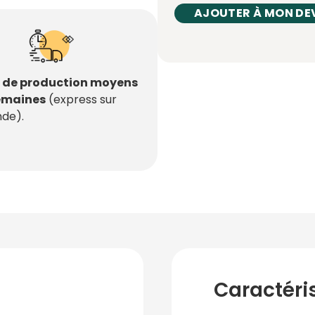
AJOUTER À MON DE
s de production moyens
semaines
(express sur
de).
Caractéri