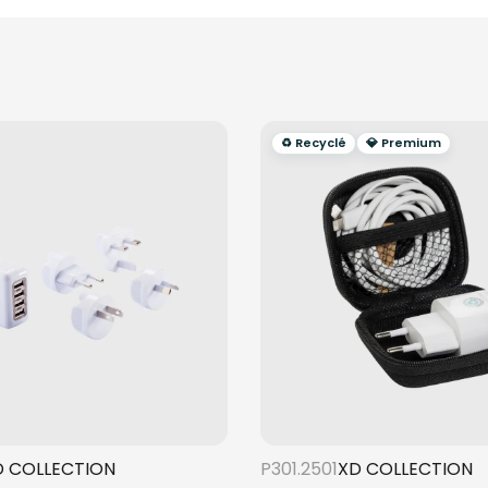
♻️ Recyclé
💎 Premium
D COLLECTION
P301.2501
XD COLLECTION