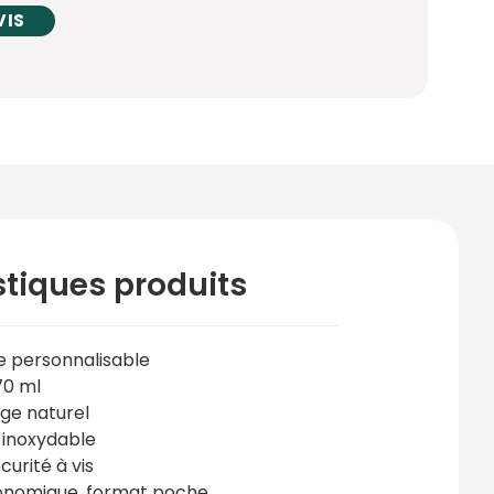
VIS
stiques produits
e personnalisable
70 ml
ège naturel
 inoxydable
curité à vis
nomique, format poche