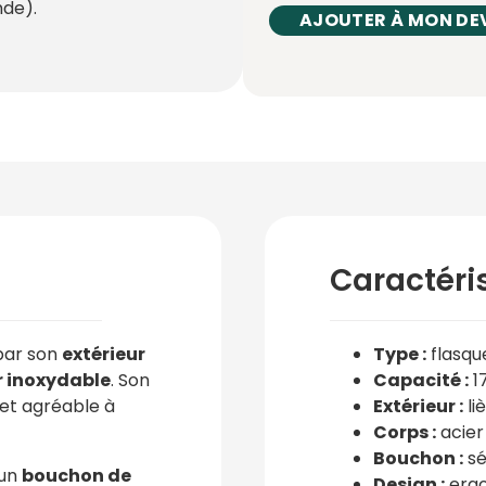
de).
AJOUTER À MON DE
Caractéri
par son
extérieur
Type :
flasqu
r inoxydable
. Son
Capacité :
1
 et agréable à
Extérieur :
li
Corps :
acier
Bouchon :
sé
’un
bouchon de
Design :
ergo