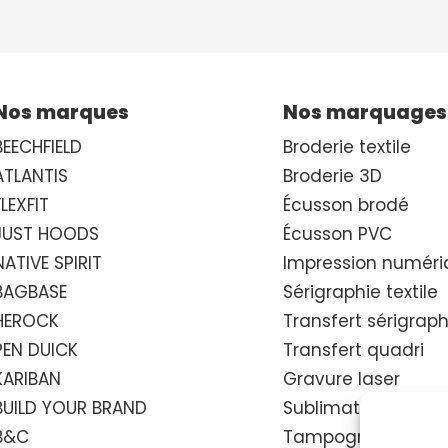
Nos marques
Nos marquages
BEECHFIELD
Broderie textile
ATLANTIS
Broderie 3D
FLEXFIT
Écusson brodé
JUST HOODS
Écusson PVC
NATIVE SPIRIT
Impression numéri
BAGBASE
Sérigraphie textile
HEROCK
Transfert sérigrap
PEN DUICK
Transfert quadri
KARIBAN
Gravure laser
BUILD YOUR BRAND
Sublimation therm
B&C
Tampographie