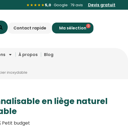
Devis gratuit
★★★★★
5,0
· Google · 79 avis
0
Contact rapide
ons
À propos
Blog
cier inoxydable
nalisable en liège naturel
able
 Petit budget