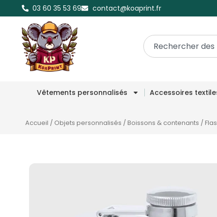
03 60 35 53 69
contact@koaprint.fr
Vêtements personnalisés
Accessoires textil
Accueil
/
Objets personnalisés
/
Boissons & contenants
/
Fla