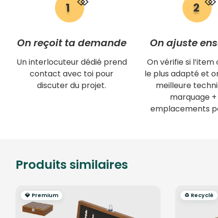
On reçoit ta demande
On ajuste en
Un interlocuteur dédié prend
On vérifie si l’item 
contact avec toi pour
le plus adapté et on
discuter du projet.
meilleure techn
marquage + 
emplacements po
Produits similaires
💎 Premium
♻️ Recyclé