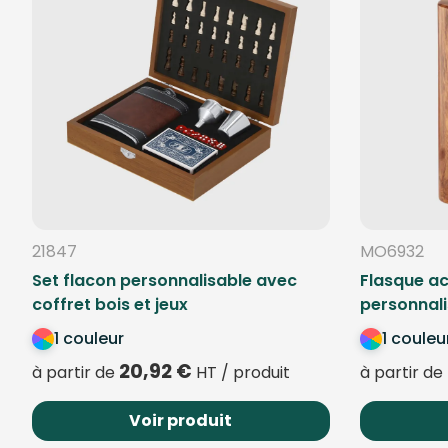
21847
MO6932
Set flacon personnalisable avec
Flasque ac
coffret bois et jeux
personnali
1 couleur
1 couleu
20,92
€
à partir de
HT / produit
à partir de
Voir produit