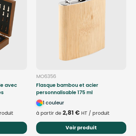
MO6356
le avec
Flasque bambou et acier
es
personnalisable 175 ml
1 couleur
2,81
€
roduit
à partir de
HT / produit
Voir produit