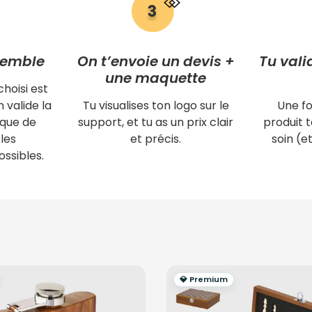
semble
On t’envoie un devis +
Tu vali
une maquette
choisi est
 valide la
Tu visualises ton logo sur le
Une fo
ique de
support, et tu as un prix clair
produit
les
et précis.
soin (et
ssibles.
💎 Premium