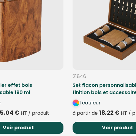
21846
ier effet bois
Set flacon personnalisab
sable 190 ml
finition bois et accessoir
r
1 couleur
5,04
€
18,22
€
HT / produit
à partir de
HT / p
Voir produit
Voir produit