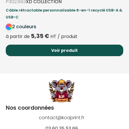
P302.663
XD COLLECTION
Câble rétractable personnalisable 6-en-1 recyclé USB-A &
USB-C
2 couleurs
5,35
€
à partir de
HT / produit
Voir produit
Nos coordonnées
contact@koaprint.fr
03 60 35 53 69