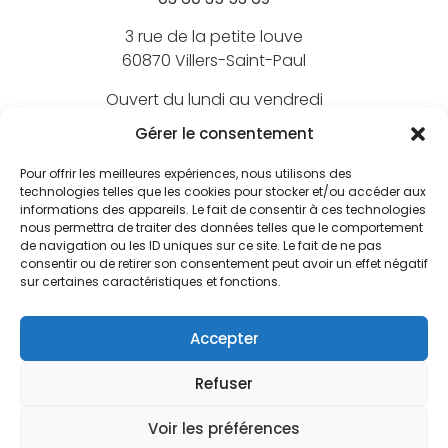
3 rue de la petite louve
60870 Villers-Saint-Paul
Ouvert du lundi au vendredi
de 9h à 18h
Gérer le consentement
Pour offrir les meilleures expériences, nous utilisons des
technologies telles que les cookies pour stocker et/ou accéder aux
informations des appareils. Le fait de consentir à ces technologies
Nos marques
nous permettra de traiter des données telles que le comportement
de navigation ou les ID uniques sur ce site. Le fait de ne pas
BEECHFIELD
consentir ou de retirer son consentement peut avoir un effet négatif
Nos marquages
sur certaines caractéristiques et fonctions.
ATLANTIS
Broderie textile
FLEXFIT
Nos services
Accepter
Broderie 3D
JUST HOODS
Le bar à print
Écusson brodé
NATIVE SPIRIT
Refuser
FAQ
CGV
Mentions légales
Politique de confidentialité
Welcome Pack
Écusson PVC
BAGBASE
Plan du site
Informations légales
Fabrication sur-mesure
Voir les préférences
Impression numérique
HEROCK