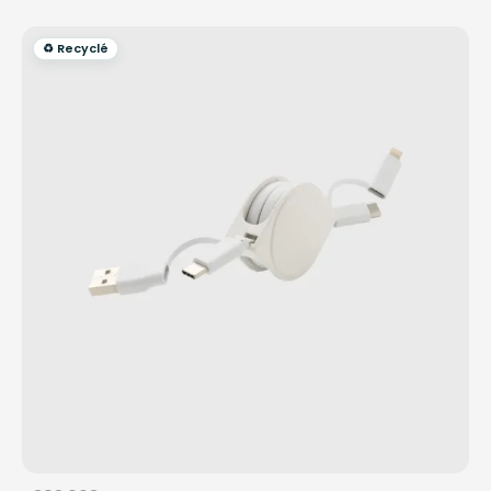
♻️ Recyclé