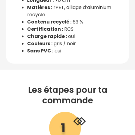
Longueur :
70 cm
Matières :
rPET, alliage d’aluminium
recyclé
Contenu recyclé :
63 %
Certification :
RCS
Charge rapide :
oui
Couleurs :
gris / noir
Sans PVC :
oui
Les étapes pour ta
commande