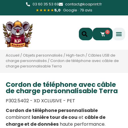
03 60 35 53 69
contact@koaprint.fr
★★★★★
5,0
· Google · 79 avis
0
Accueil
/
Objets personnalisés
/
High-tech
/
Câbles USB de
charge personnalisés
/
Cordon de téléphone avec câble de
charge personnalisable Terra
Cordon de téléphone avec câble
de charge personnalisable Terra
P302.5402 - XD XCLUSIVE - PET
Cordon de téléphone personnalisable
combinant
lanière tour de cou
et
câble de
charge et de données
haute performance.