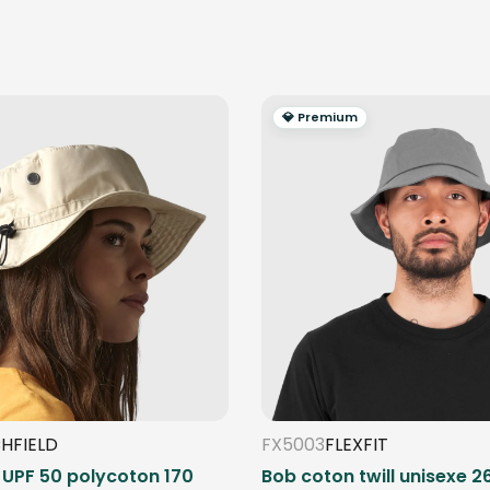
💎 Premium
HFIELD
FX5003
FLEXFIT
UPF 50 polycoton 170
Bob coton twill unisexe 