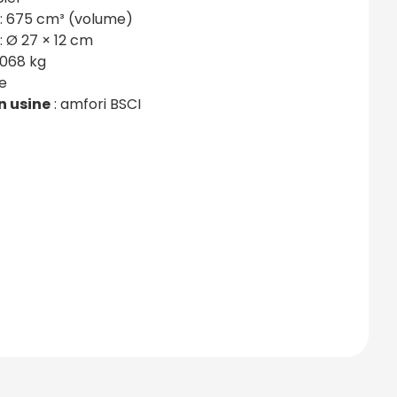
: 675 cm³ (volume)
: Ø 27 × 12 cm
,068 kg
e
n usine
: amfori BSCI