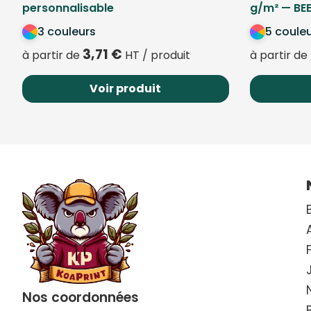
personnalisable
g/m² — BE
3 couleurs
5 coule
3,71
€
à partir de
HT / produit
à partir de
Voir produit
Nos coordonnées