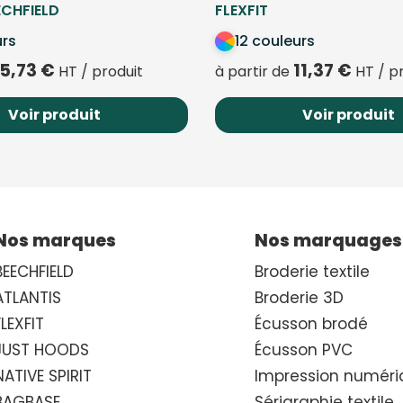
ECHFIELD
FLEXFIT
urs
12 couleurs
5,73
€
11,37
€
HT / produit
à partir de
HT / p
Voir produit
Voir produit
Nos marques
Nos marquages
BEECHFIELD
Broderie textile
ATLANTIS
Broderie 3D
FLEXFIT
Écusson brodé
JUST HOODS
Écusson PVC
NATIVE SPIRIT
Impression numéri
BAGBASE
Sérigraphie textile