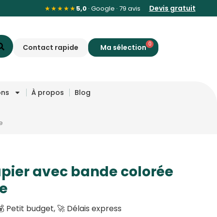
Devis gratuit
★★★★★
5,0
· Google · 79 avis
0
Contact rapide
ons
À propos
Blog
e
pier avec bande colorée
e
 Petit budget, 🚀 Délais express