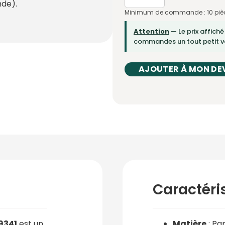
de).
Minimum de commande : 10 piè
Attention
— Le prix affiché
commandes un tout petit vo
AJOUTER À MON DE
Caractéri
9341
est un
Matière
: Pa