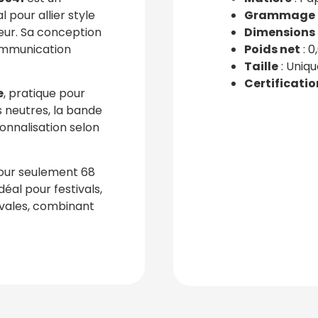
al pour allier style
Grammage
ieur. Sa conception
Dimensions
communication
Poids net
: 0
Taille
: Uniqu
Certificatio
e
, pratique pour
ns neutres, la bande
sonnalisation selon
pour seulement 68
idéal pour festivals,
ivales, combinant