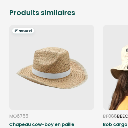
Produits similaires
🌾 Naturel
MO6755
BF088
BEEC
Chapeau cow-boy en paille
Bob cargo 