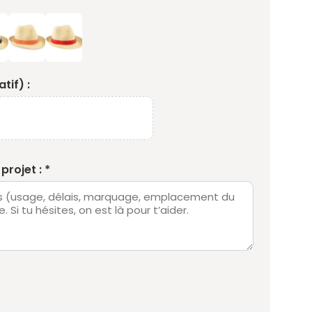
tif) :
projet : *