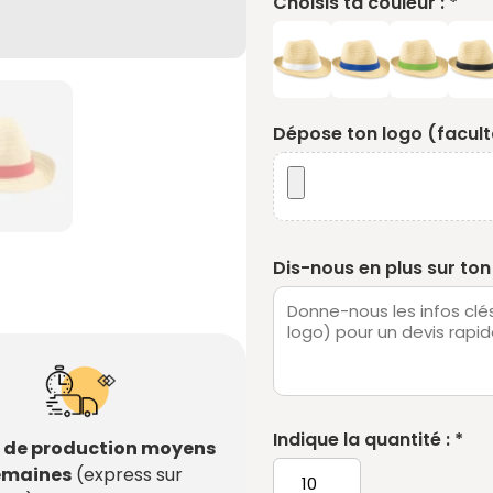
Choisis ta couleur : *
Dépose ton logo (faculta
Dis-nous en plus sur ton 
Indique la quantité : *
s de production moyens
semaines
(express sur