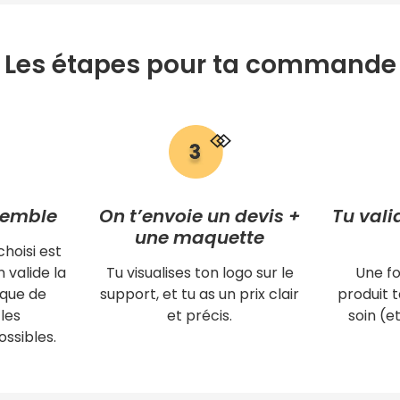
Les étapes pour ta commande
semble
On t’envoie un devis +
Tu vali
une maquette
choisi est
 valide la
Tu visualises ton logo sur le
Une fo
ique de
support, et tu as un prix clair
produit
les
et précis.
soin (et
ssibles.