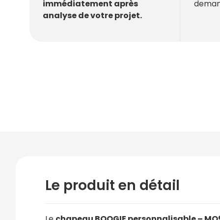
deman
immédiatement après
analyse de votre projet.
Le produit en détail
Le
chapeau BOOGIE personnalisable – MO