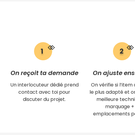
On reçoit ta demande
On ajuste en
Un interlocuteur dédié prend
On vérifie si l’item 
contact avec toi pour
le plus adapté et on
discuter du projet.
meilleure techn
marquage + 
emplacements po