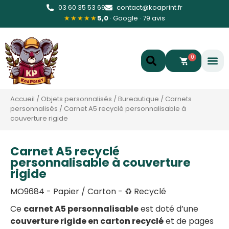
03 60 35 53 69
contact@koaprint.fr
★★★★★
5,0
· Google · 79 avis
0
Accueil
/
Objets personnalisés
/
Bureautique
/
Carnets
personnalisés
/
Carnet A5 recyclé personnalisable à
couverture rigide
Carnet A5 recyclé
personnalisable à couverture
rigide
MO9684 - Papier / Carton - ♻️ Recyclé
Ce
carnet A5 personnalisable
est doté d’une
couverture rigide en carton recyclé
et de pages